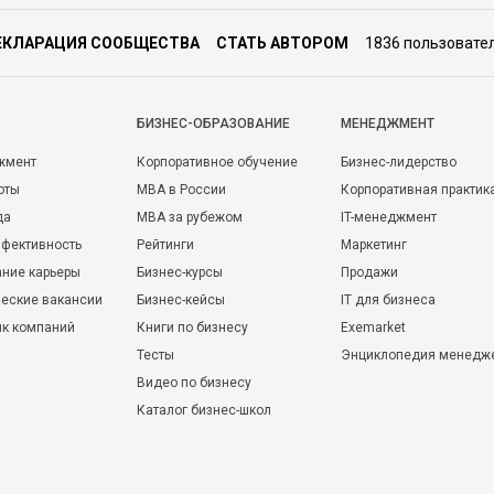
ЕКЛАРАЦИЯ СООБЩЕСТВА
СТАТЬ АВТОРОМ
1836 пользовате
БИЗНЕС-ОБРАЗОВАНИЕ
МЕНЕДЖМЕНТ
жмент
Корпоративное обучение
Бизнес-лидерство
оты
MBA в России
Корпоративная практик
да
MBA за рубежом
IT-менеджмент
фективность
Рейтинги
Маркетинг
ние карьеры
Бизнес-курсы
Продажи
еские вакансии
Бизнес-кейсы
IT для бизнеса
ик компаний
Книги по бизнесу
Exemarket
Тесты
Энциклопедия менедж
Видео по бизнесу
Каталог бизнес-школ