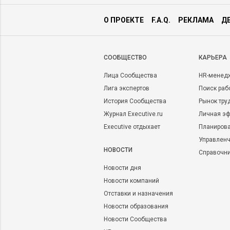
О ПРОЕКТЕ
F.A.Q.
РЕКЛАМА
Д
CООБЩЕСТВО
КАРЬЕРА
Лица Сообщества
HR-менед
Лига экспертов
Поиск раб
История Сообщества
Рынок тру
Журнал Executive.ru
Личная эф
Executive отдыхает
Планирова
Управленч
НОВОСТИ
Справочн
Новости дня
Новости компаний
Отставки и назначения
Новости образования
Новости Сообщества