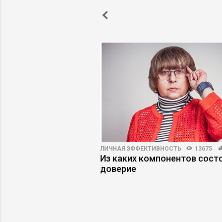
ВО
3512
74
ЛИЧНАЯ ЭФФЕКТИВНОСТЬ
13675
емиурги: как сменить
Из каких компонентов сост
ения без ущерба
доверие