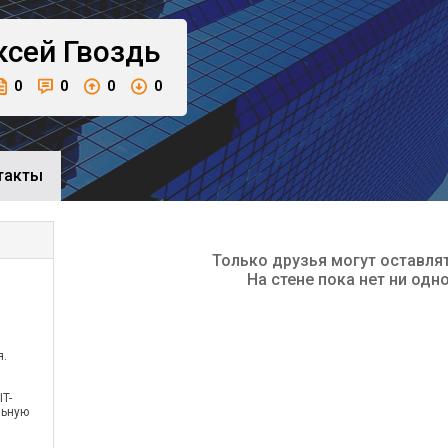
ксей
Гвоздь
0
0
0
0
такты
Только друзья могут оставля
На стене пока нет ни одн
я.
T-
льную