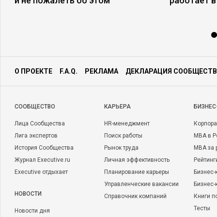
и не пожалеть об этом
работает в
О ПРОЕКТЕ
F.A.Q.
РЕКЛАМА
ДЕКЛАРАЦИЯ СООБЩЕСТВ
CООБЩЕСТВО
КАРЬЕРА
БИЗНЕС
Лица Сообщества
HR-менеджмент
Корпора
Лига экспертов
Поиск работы
MBA в Р
История Сообщества
Рынок труда
MBA за 
Журнал Executive.ru
Личная эффективность
Рейтинг
Executive отдыхает
Планирование карьеры
Бизнес-
Управленческие вакансии
Бизнес-
НОВОСТИ
Справочник компаний
Книги п
Тесты
Новости дня