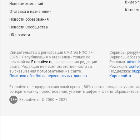
Видео п
Новости компаний
Каталог
Отставки и назначения
Новости образования
Новости Сообщества
HR-новости
Свидетельство о регистрации СМИ Эл NФС 77-
Сервисы, рекрут
38751. Републикация материалов - только со
Сервисы, образ
ссылкой на
Executive.ru
, с разрешения редакции
Реклама:
adverti
сайта. Редакция не несет ответственности за
Редакция:
conten
высказывания пользователей на сайте.
Поддержка:
supp
Политика обработки персональных данных
Карта сайта
Executive.ru – краудсорсинговый проект, 80% текстов созданы участни
оспорить логику повествования, уточнить цифры и факты, обращайтесь 
18+
Executive.ru © 2000 – 2026.