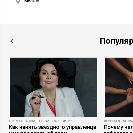
Москва
Кредитная организация. Обслуживание
физических и юр. лиц.
Популя
HR-МЕНЕДЖМЕНТ
3347
27
ЖУРНАЛ
39
Как нанять звездного управленца
Почему че