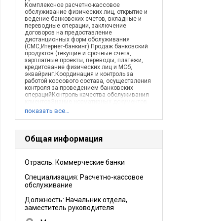
Комплексное расчетно-кассовое
обслуживание физических лиц, открытие и
ведение банковских счетов, вкладные и
переводные операции, заключение
договоров на предоставление
дистанционных форм обслуживания
(СМС,Итернет-банкинг).Продаж банковский
продуктов (текущие и срочные счета,
зарплатные проекты, переводы, платежи,
кредитование физических лиц и МСб,
эквайринг.Координация и контроль за
работой коссового состава, осуществления
контроля за проведением банковских
операцийКонтроль качества обслуживания
клиентовЗнание нормативных документов
связанных с банковской деятельностью
показать все…
318-П, 113-И, 131-И, 117-П, 115-ФЗ, 177-ФЗ,
173-ФЗ, 39-П.1.кассовое обслуживание
физ.юр.лиц.2.способы определения
признаков подлинности и
Общая информация
платежеспособности денежных знаков
иностранных государств(группы
государств),банкнот и монет Банка
Отрасль: Коммерческие банки
России.3.основы валютного регулирования
и валютного контроля.4.счета
Специализация: Расчетно-кассовое
физ.и.юр.лиц5.расчетное
обслуживание6.вклады и депозитные
обслуживание
услуги.7.пластиковые карты.Организация
кассовой работы банка, знание всех
Должность:
Начальник отдела,
аспектов кассовой работы и отчетности;
заместитель руководителя
хранилище, инкассация.
Описание деятельности компании: