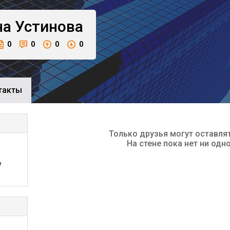
на
Устинова
0
0
0
0
такты
Только друзья могут оставля
На стене пока нет ни одн
у