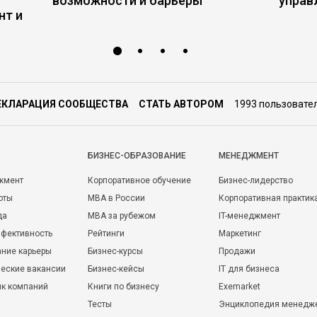
возможности и барьеры
управ
нт и
ЕКЛАРАЦИЯ СООБЩЕСТВА
СТАТЬ АВТОРОМ
1993 пользовате
БИЗНЕС-ОБРАЗОВАНИЕ
МЕНЕДЖМЕНТ
жмент
Корпоративное обучение
Бизнес-лидерство
оты
MBA в России
Корпоративная практик
да
MBA за рубежом
IT-менеджмент
фективность
Рейтинги
Маркетинг
ние карьеры
Бизнес-курсы
Продажи
еские вакансии
Бизнес-кейсы
IT для бизнеса
ик компаний
Книги по бизнесу
Exemarket
Тесты
Энциклопедия менедж