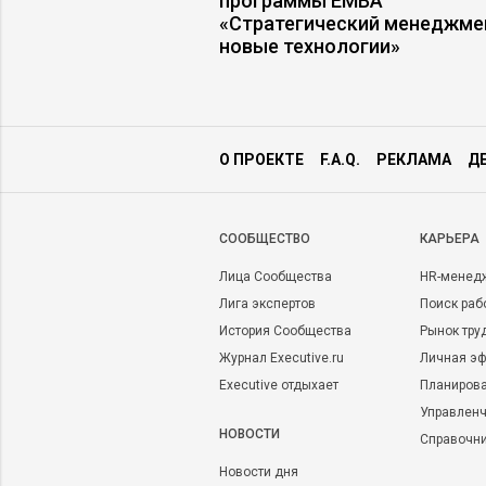
жидания совпадают с
программы ЕМВА
«Стратегический менеджме
новые технологии»
О ПРОЕКТЕ
F.A.Q.
РЕКЛАМА
Д
CООБЩЕСТВО
КАРЬЕРА
Лица Сообщества
HR-менед
Лига экспертов
Поиск раб
История Сообщества
Рынок тру
Журнал Executive.ru
Личная эф
Executive отдыхает
Планирова
Управленч
НОВОСТИ
Справочн
Новости дня