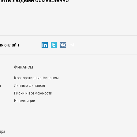
лять людьми осмысленно
заложником найма
ля онлайн
ФИНАНСЫ
Корпоративные финансы
а
Личные финансы
Риски и возможности
Инвестиции
ера