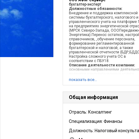
ООО АФМ-Серверс
бухгалтер-эксперт
Должностные обязанности:
Внедрение и поддержка комплексной
системы бухгалтерского, налогового и
управленческого учета на платформе 1
на предприятиях энергетической отра
(МРСК Северо-Запада, ОООПередвиж
Энергетика).Перенос остатков, настро
справочников, ,обучение персонала,
формирование регламентированной
бухгалтерской и налоговой, а также
управленческой отчетности (БДР,БДДС
Настройка сложного учета ОС в
соответствии с ПБУ18.
Описание деятельности компании:
основными направлениями деятельно
являются консультационные услуги,
разработка и внедрение гаммы
показать все…
программных продуктов по бухгалтерс
налоговому и управленческому учету.
Компания ориентирована на обслужи
крупных многофилиальных промышле
Общая информация
предприятий. Приоритетной отраслью 
«АФМ-Серверс» является электроэнер
Отрасль: Консалтинг
Специализация: Финансы
Должность:
Налоговый консульт