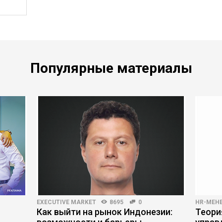
Популярные материалы
EXECUTIVE MARKET
8695
0
HR-МЕН
Как выйти на рынок Индонезии:
Теори