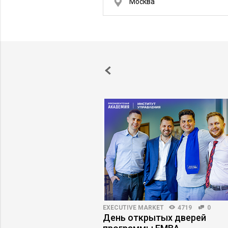
Москва
3147
30
EXECUTIVE MARKET
4719
0
й интеллект в HR:
День открытых дверей