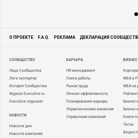
О ПРОЕКТЕ
F.A.Q.
РЕКЛАМА
ДЕКЛАРАЦИЯ СООБЩЕСТВ
CООБЩЕСТВО
КАРЬЕРА
БИЗНЕС
Лица Сообщества
HR-менеджмент
Корпора
Лига экспертов
Поиск работы
MBA в Р
История Сообщества
Рынок труда
MBA за 
Журнал Executive.ru
Личная эффективность
Рейтинг
Executive отдыхает
Планирование карьеры
Бизнес-
Управленческие вакансии
Бизнес-
НОВОСТИ
Справочник компаний
Книги п
Тесты
Новости дня
Видео п
Новости компаний