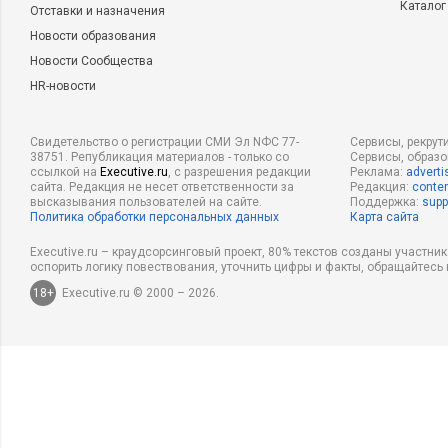
Каталог
Отставки и назначения
Новости образования
Новости Сообщества
HR-новости
Свидетельство о регистрации СМИ Эл NФС 77-
Сервисы, рекрут
38751. Републикация материалов - только со
Сервисы, образ
ссылкой на
Executive.ru
, с разрешения редакции
Реклама:
adverti
сайта. Редакция не несет ответственности за
Редакция:
conten
высказывания пользователей на сайте.
Поддержка:
supp
Политика обработки персональных данных
Карта сайта
Executive.ru – краудсорсинговый проект, 80% текстов созданы участни
оспорить логику повествования, уточнить цифры и факты, обращайтесь 
18+
Executive.ru © 2000 – 2026.