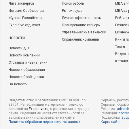
Лига экспертов
Поиск работы
MBA в Р
История Сообщества
Рынок труда
MBA за 
Журнал Executive.ru
Личная эффективность
Рейтинг
Executive отдыхает
Планирование карьеры
Бизнес-
Управленческие вакансии
Бизнес-
НОВОСТИ
Справочник компаний
Книги п
Тесты
Новости дня
Видео п
Новости компаний
Каталог
Отставки и назначения
Новости образования
Новости Сообщества
HR-новости
Свидетельство о регистрации СМИ Эл NФС 77-
Сервисы, рекрут
38751. Републикация материалов - только со
Сервисы, образ
ссылкой на
Executive.ru
, с разрешения редакции
Реклама:
adverti
сайта. Редакция не несет ответственности за
Редакция:
conten
высказывания пользователей на сайте.
Поддержка:
supp
Политика обработки персональных данных
Карта сайта