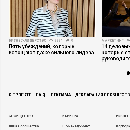
БИЗНЕС-ЛИДЕРСТВО
5554
9
МАРКЕТИНГ
Пять убеждений, которые
14 деловых
истощают даже сильного лидера
которые с
руководит
О ПРОЕКТЕ
F.A.Q.
РЕКЛАМА
ДЕКЛАРАЦИЯ СООБЩЕСТВ
CООБЩЕСТВО
КАРЬЕРА
БИЗНЕС
Лица Сообщества
HR-менеджмент
Корпора