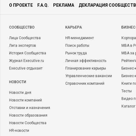
О ПРОЕКТЕ
F.A.Q.
РЕКЛАМА
ДЕКЛАРАЦИЯ СООБЩЕСТВ
CООБЩЕСТВО
КАРЬЕРА
БИЗНЕС
Лица Сообщества
HR-менеджмент
Корпора
Лига экспертов
Поиск работы
MBA в Р
История Сообщества
Рынок труда
MBA за 
Журнал Executive.ru
Личная эффективность
Рейтинг
Executive отдыхает
Планирование карьеры
Бизнес-
Управленческие вакансии
Бизнес-
НОВОСТИ
Справочник компаний
Книги п
Тесты
Новости дня
Видео п
Новости компаний
Каталог
Отставки и назначения
Новости образования
Новости Сообщества
HR-новости