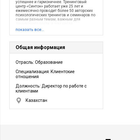
успешнее и гармоничнее. Тренинговый
центр «Синтон» работает уже 25 лет и
ежемесячно проводит более 50 авторских
психологических тренингов и семинаров по
самым разным темам, важным для
личностного роста, в том числе
коммуникативные тренинги и тренинги
показать все…
общения.
Общая информация
Отрасль: Образование
Специализация: Клиентские
отношения
Должность:
Директор по работе с
клиентами
Казахстан