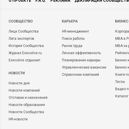
О ПРОЕКТЕ
F.A.Q.
РЕКЛАМА
ДЕКЛАРАЦИЯ СООБЩЕСТВ
CООБЩЕСТВО
КАРЬЕРА
БИЗНЕС
Лица Сообщества
HR-менеджмент
Корпора
Лига экспертов
Поиск работы
MBA в Р
История Сообщества
Рынок труда
MBA за 
Журнал Executive.ru
Личная эффективность
Рейтинг
Executive отдыхает
Планирование карьеры
Бизнес-
Управленческие вакансии
Бизнес-
НОВОСТИ
Справочник компаний
Книги п
Тесты
Новости дня
Видео п
Новости компаний
Каталог
Отставки и назначения
Новости образования
Новости Сообщества
HR-новости