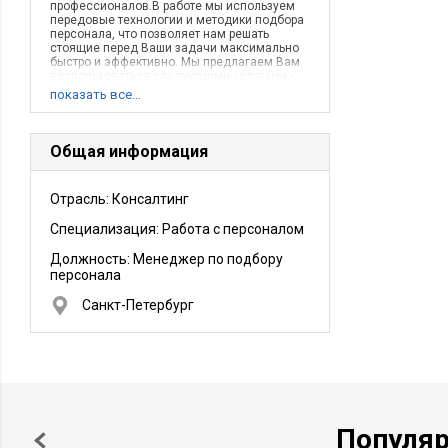
профессионалов.В работе мы используем
передовые технологии и методики подбора
персонала, что позволяет нам решать
стоящие перед Ваши задачи максимально
быстро и эффективно. Мы предлагаем Вам
воспользоваться следующими услугами:•
Подбор менеджеров высшего звена и
показать все…
редких специалистов;• Подбор менеджеров
среднего звена;• Подбор персонала на
типовые позиции;• Привлечение временного
персонала и массовый подбор.
Общая информация
Отрасль: Консалтинг
Специализация: Работа с персоналом
Должность:
Менеджер по подбору
персонала
Санкт-Петербург
Популя