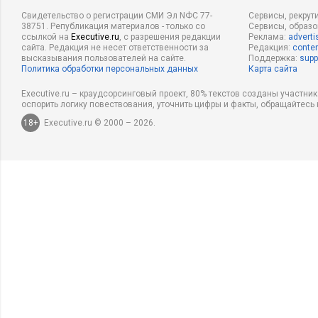
Свидетельство о регистрации СМИ Эл NФС 77-
Сервисы, рекрут
38751. Републикация материалов - только со
Сервисы, образ
ссылкой на
Executive.ru
, с разрешения редакции
Реклама:
adverti
сайта. Редакция не несет ответственности за
Редакция:
conten
высказывания пользователей на сайте.
Поддержка:
supp
Политика обработки персональных данных
Карта сайта
Executive.ru – краудсорсинговый проект, 80% текстов созданы участни
оспорить логику повествования, уточнить цифры и факты, обращайтесь 
18+
Executive.ru © 2000 – 2026.