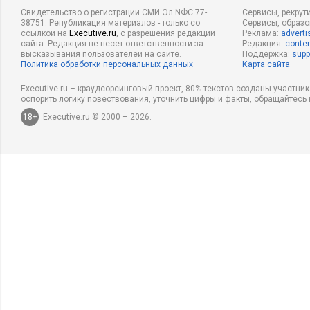
Свидетельство о регистрации СМИ Эл NФС 77-
Сервисы, рекрут
38751. Републикация материалов - только со
Сервисы, образ
ссылкой на
Executive.ru
, с разрешения редакции
Реклама:
adverti
сайта. Редакция не несет ответственности за
Редакция:
conten
высказывания пользователей на сайте.
Поддержка:
supp
Политика обработки персональных данных
Карта сайта
Executive.ru – краудсорсинговый проект, 80% текстов созданы участни
оспорить логику повествования, уточнить цифры и факты, обращайтесь 
18+
Executive.ru © 2000 – 2026.