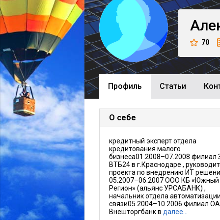
Але
70
Профиль
Cтатьи
Кон
О себе
кредитный эксперт отдела
кредитования малого
бизнеса01.2008–07.2008 филиал
ВТБ24 в г.Краснодаре , руководи
проекта по внедрению ИТ решен
05.2007–06.2007 ООО КБ «Южный
Регион» (альянс УРСАБАНК) ,
начальник отдела автоматизации
связи05.2004–10.2006 Филиал О
Внешторгбанк в
далее…