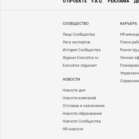
О ПРОЕКТЕ
F.A.Q.
РЕКЛАМА
Д
CООБЩЕСТВО
КАРЬЕРА
Лица Сообщества
HR-менед
Лига экспертов
Поиск раб
История Сообщества
Рынок тру
Журнал Executive.ru
Личная эф
Executive отдыхает
Планирова
Управленч
НОВОСТИ
Справочн
Новости дня
Новости компаний
Отставки и назначения
Новости образования
Новости Сообщества
HR-новости