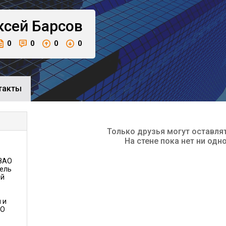
ксей
Барсов
0
0
0
0
такты
Только друзья могут оставля
На стене пока нет ни одн
 ЗАО
тель
ий
 и
АО