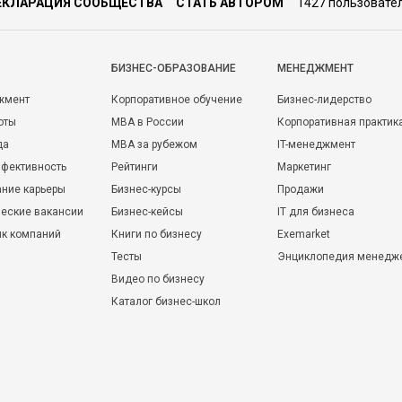
ЕКЛАРАЦИЯ СООБЩЕСТВА
СТАТЬ АВТОРОМ
1427 пользовате
БИЗНЕС-ОБРАЗОВАНИЕ
МЕНЕДЖМЕНТ
жмент
Корпоративное обучение
Бизнес-лидерство
оты
MBA в России
Корпоративная практик
да
MBA за рубежом
IT-менеджмент
фективность
Рейтинги
Маркетинг
ние карьеры
Бизнес-курсы
Продажи
еские вакансии
Бизнес-кейсы
IT для бизнеса
ик компаний
Книги по бизнесу
Exemarket
Тесты
Энциклопедия менедж
Видео по бизнесу
Каталог бизнес-школ