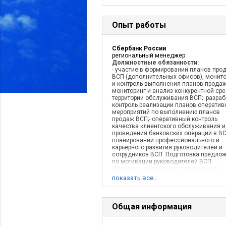
Опыт работы
Сбербанк России
региональный менеджер
Должностные обязанности:
- участие в формировании планов про
ВСП (дополнительных офисов), монит
и контроль выполнения планов продаж
мониторинг и анализ конкурентной ср
территории обслуживания ВСП;- разраб
контроль реализации планов оператив
мероприятий по выполнению планов
продаж ВСП;- оперативный контроль
качества клиентского обслуживания и
проведения банковских операций в ВС
планировании профессионального и
карьерного развития руководителей и
сотрудников ВСП. Подготовка предло
по мотивации руководителей ВСП.
Описание деятельности компании:
международная финансовая группа
показать все…
ВТБрозничный банк группы ВТБ24 (фин
продукты для малого среднего бизнес
физических лиц)
Общая информация