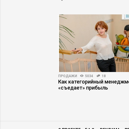
ВНОСТЬ
5283
36
ПРОДАЖИ
5034
18
жмент: как не
Как категорийный менеджм
ути к карьерным
«съедает» прибыль