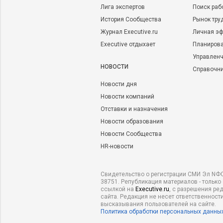
Лига экспертов
Поиск раб
История Сообщества
Рынок тру
Журнал Executive.ru
Личная эф
Executive отдыхает
Планирова
Управленч
НОВОСТИ
Справочн
Новости дня
Новости компаний
Отставки и назначения
Новости образования
Новости Сообщества
HR-новости
Свидетельство о регистрации СМИ Эл NФС
38751. Републикация материалов - только
ссылкой на
Executive.ru
, с разрешения ре
сайта. Редакция не несет ответственности
высказывания пользователей на сайте.
Политика обработки персональных данны