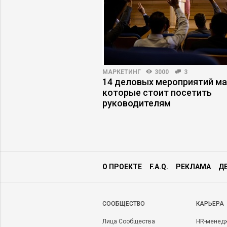
ПРАКТИКА
6299
12
МАРКЕТИНГ
3000
3
ь конфликтом,
14 деловых мероприятий ма
вышел из-под
которые стоит посетить
руководителям
О ПРОЕКТЕ
F.A.Q.
РЕКЛАМА
Д
CООБЩЕСТВО
КАРЬЕРА
Лица Сообщества
HR-менед