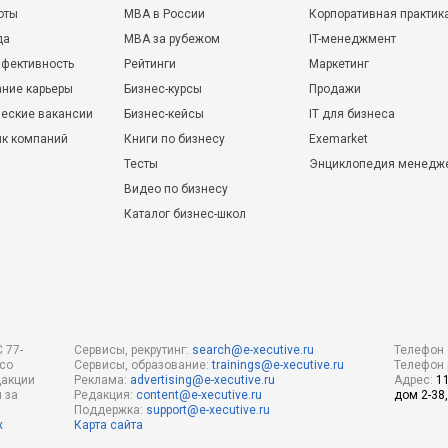
оты
MBA в России
Корпоративная практик
да
MBA за рубежом
IT-менеджмент
фективность
Рейтинги
Маркетинг
ние карьеры
Бизнес-курсы
Продажи
еские вакансии
Бизнес-кейсы
IT для бизнеса
ик компаний
Книги по бизнесу
Exemarket
Тесты
Энциклопедия менедж
Видео по бизнесу
Каталог бизнес-школ
 77-
Сервисы, рекрутинг:
search@e-xecutive.ru
Телефон 
 со
Сервисы, образование:
trainings@e-xecutive.ru
Телефон 
дакции
Реклама:
advertising@e-xecutive.ru
Адрес:
1
 за
Редакция:
content@e-xecutive.ru
дом 2-38,
Поддержка:
support@e-xecutive.ru
х
Карта сайта