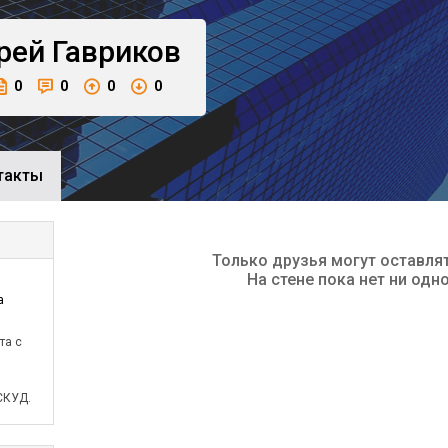
рей
Гавриков
0
0
0
0
такты
Только друзья могут оставля
На стене пока нет ни одн
а
та с
СКУД.