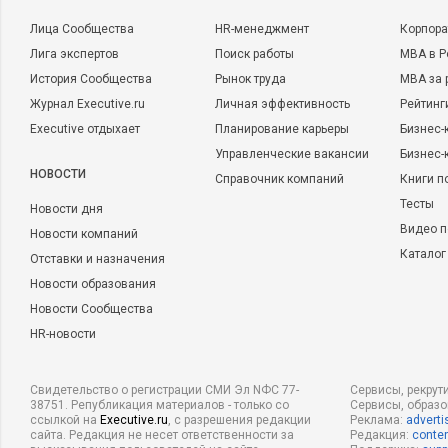
Лица Сообщества
HR-менеджмент
Корпора
Лига экспертов
Поиск работы
MBA в Р
История Сообщества
Рынок труда
MBA за 
Журнал Executive.ru
Личная эффективность
Рейтинг
Executive отдыхает
Планирование карьеры
Бизнес-
Управленческие вакансии
Бизнес-
НОВОСТИ
Справочник компаний
Книги п
Тесты
Новости дня
Видео п
Новости компаний
Каталог
Отставки и назначения
Новости образования
Новости Сообщества
HR-новости
Свидетельство о регистрации СМИ Эл NФС 77-
Сервисы, рекрут
38751. Републикация материалов - только со
Сервисы, образ
ссылкой на
Executive.ru
, с разрешения редакции
Реклама:
adverti
сайта. Редакция не несет ответственности за
Редакция:
conten