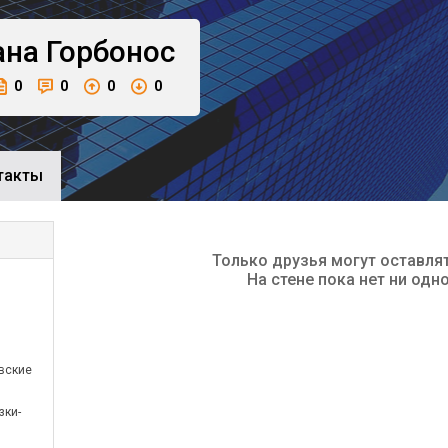
ана
Горбонос
0
0
0
0
такты
Только друзья могут оставля
На стене пока нет ни одн
овские
зки-