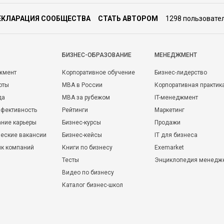
ЕКЛАРАЦИЯ СООБЩЕСТВА
СТАТЬ АВТОРОМ
1298 пользовате
БИЗНЕС-ОБРАЗОВАНИЕ
МЕНЕДЖМЕНТ
жмент
Корпоративное обучение
Бизнес-лидерство
оты
MBA в России
Корпоративная практик
да
MBA за рубежом
IT-менеджмент
фективность
Рейтинги
Маркетинг
ние карьеры
Бизнес-курсы
Продажи
еские вакансии
Бизнес-кейсы
IT для бизнеса
ик компаний
Книги по бизнесу
Exemarket
Тесты
Энциклопедия менедж
Видео по бизнесу
Каталог бизнес-школ