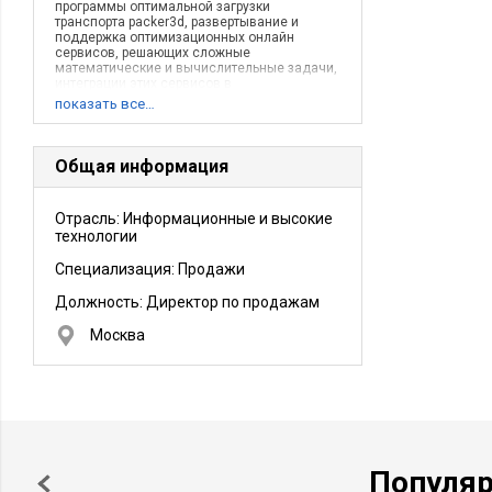
программы оптимальной загрузки
транспорта packer3d, развертывание и
поддержка оптимизационных онлайн
сервисов, решающих сложные
математические и вычислительные задачи,
интеграции этих сервисов в
информационные системы
показать все…
заказчиков.Ключевая особенность
компании - разработка и использование
наукоемких алгоритмов для решения
реальных, жизненных задач.
Общая информация
Отрасль: Информационные и высокие
технологии
Специализация: Продажи
Должность:
Директор по продажам
Москва
Популя