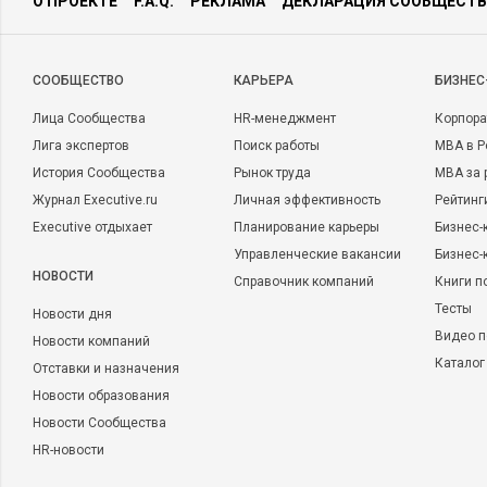
О ПРОЕКТЕ
F.A.Q.
РЕКЛАМА
ДЕКЛАРАЦИЯ СООБЩЕСТВ
CООБЩЕСТВО
КАРЬЕРА
БИЗНЕС
Лица Сообщества
HR-менеджмент
Корпора
Лига экспертов
Поиск работы
MBA в Р
История Сообщества
Рынок труда
MBA за 
Журнал Executive.ru
Личная эффективность
Рейтинг
Executive отдыхает
Планирование карьеры
Бизнес-
Управленческие вакансии
Бизнес-
НОВОСТИ
Справочник компаний
Книги п
Тесты
Новости дня
Видео п
Новости компаний
Каталог
Отставки и назначения
Новости образования
Новости Сообщества
HR-новости