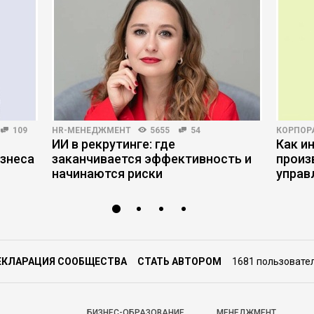
109
HR-МЕНЕДЖМЕНТ
5655
54
КОРПОР
ИИ в рекрутинге: где
Как и
знеса
заканчивается эффективность и
произ
начинаются риски
управ
ЕКЛАРАЦИЯ СООБЩЕСТВА
СТАТЬ АВТОРОМ
1681 пользовате
БИЗНЕС-ОБРАЗОВАНИЕ
МЕНЕДЖМЕНТ