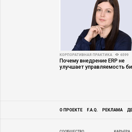
273
КОРПОРАТИВНАЯ ПРАКТИКА
6599
енты скрывают
Почему внедрение ERP не
осетей
улучшает управляемость би
О ПРОЕКТЕ
F.A.Q.
РЕКЛАМА
Д
CООБЩЕСТВО
КАРЬЕРА