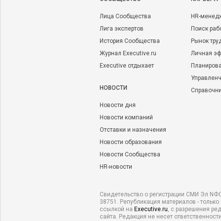
Лица Сообщества
HR-менед
Лига экспертов
Поиск раб
История Сообщества
Рынок тру
Журнал Executive.ru
Личная эф
Executive отдыхает
Планирова
Управленч
НОВОСТИ
Справочн
Новости дня
Новости компаний
Отставки и назначения
Новости образования
Новости Сообщества
HR-новости
Свидетельство о регистрации СМИ Эл NФС
38751. Републикация материалов - только
ссылкой на
Executive.ru
, с разрешения ре
сайта. Редакция не несет ответственности