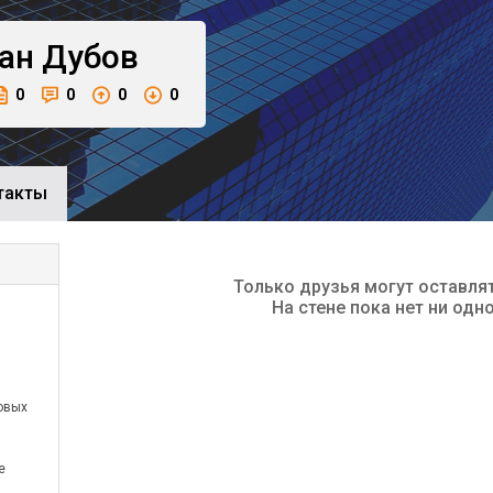
ан
Дубов
0
0
0
0
такты
Только друзья могут оставля
На стене пока нет ни одн
овых
е