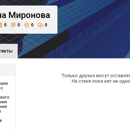
на
Миронова
0
0
0
0
такты
Только друзья могут оставля
На стене пока нет ни одн
выки
«с
окого
ения
ения
и
е