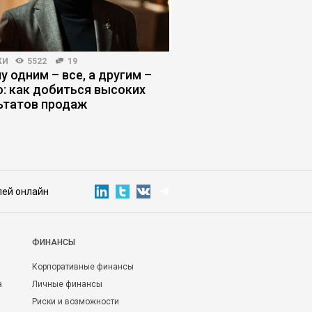
ЖИ
5522
19
РИСКИ И ВОЗМОЖНОСТИ
у одним – все, а другим –
ИИ выходит на работ
о: как добиться высоких
бизнесу «нанимать»
ьтатов продаж
сотрудников
лей онлайн
ФИНАНСЫ
Корпоративные финансы
а
Личные финансы
Риски и возможности