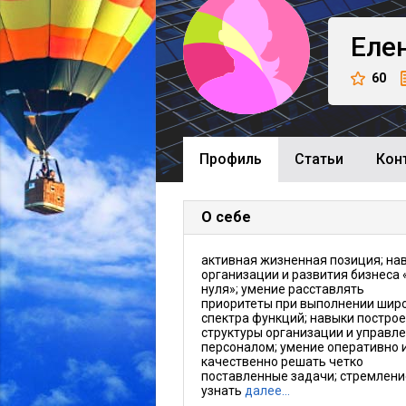
Еле
60
Профиль
Cтатьи
Кон
О себе
активная жизненная позиция; на
организации и развития бизнеса 
нуля»; умение расставлять
приоритеты при выполнении шир
спектра функций; навыки постро
структуры организации и управл
персоналом; умение оперативно 
качественно решать четко
поставленные задачи; стремлени
узнать
далее…