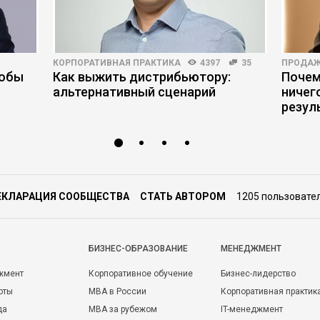
н на
тие в
анализ
КОРПОРАТИВНАЯ ПРАКТИКА
4397
35
ПРОДА
х
тобы
Как выжить дистрибьютору:
Почем
ым
отка
альтернативный сценарий
ничег
тствие
резул
щих
вки.
.
вие с
елями
ЕКЛАРАЦИЯ СООБЩЕСТВА
СТАТЬ АВТОРОМ
1205 пользовате
а.
и
 с
БИЗНЕС-ОБРАЗОВАНИЕ
МЕНЕДЖМЕНТ
жмент
Корпоративное обучение
Бизнес-лидерство
оты
MBA в России
Корпоративная практик
да
MBA за рубежом
IT-менеджмент