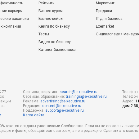
фективность
Рейтинги
Маркетинг
ние карьеры
Бизнес-курсы
Продажи
еские вакансии
Бизнес-кейсы
IT для бизнеса
ик компаний
Книги по бизнесу
Exemarket
Тесты
Энциклопедия менедж
Видео по бизнесу
Каталог бизнес-школ
 77-
Сервисы, рекрутинг:
search@e-xecutive.ru
Телефон 
 со
Сервисы, образование:
trainings@e-xecutive.ru
Телефон 
дакции
Реклама:
advertising@e-xecutive.ru
Адрес:
1
 за
Редакция:
content@e-xecutive.ru
дом 2-38,
Поддержка:
support@e-xecutive.ru
х
Карта сайта
 80% текстов созданы участниками Сообщества. Если вы не согласны с идеям
 цифры и факты, обращайтесь к авторам, а не в редакцию. Сделать это можн