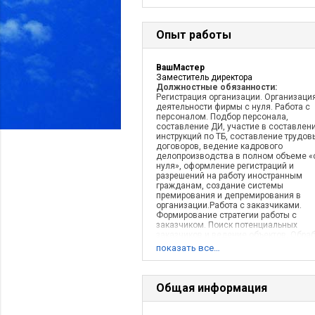
Опыт работы
ВашМастер
Заместитель директора
Должностные обязанности:
Регистрация организации. Организаци
деятельности фирмы с нуля. Работа с
персоналом. Подбор персонала,
составление ДИ, участие в составлен
инструкций по ТБ, составление трудов
договоров, ведение кадрового
делопроизводства в полном объеме «
нуля», оформление регистраций и
разрешений на работу иностранным
гражданам, создание системы
премирования и депремирования в
организации.Работа с заказчиками.
Формирование стратегии работы с
заказчиком. Поиск потенциальных
заказчиков и ведение объектов. Обра
первичных звонков заказчиков, обмер
показать все…
составление чертежей, участие в
подготовке смет, проведение перегов
подготовка пакетов документов для
заключения договоров, заключение
Общая информация
договоров, составление и подписание
промежуточных и итоговых актов сдач
выполненных работ, дополнительных