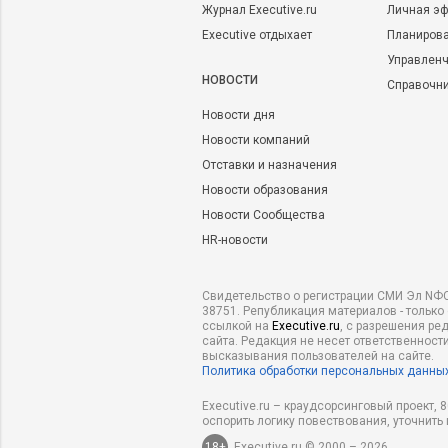
Журнал Executive.ru
Личная эф
Executive отдыхает
Планирова
Управленч
НОВОСТИ
Справочн
Новости дня
Новости компаний
Отставки и назначения
Новости образования
Новости Сообщества
HR-новости
Свидетельство о регистрации СМИ Эл NФС
38751. Републикация материалов - только
ссылкой на
Executive.ru
, с разрешения ре
сайта. Редакция не несет ответственности
высказывания пользователей на сайте.
Политика обработки персональных данны
Executive.ru – краудсорсинговый проект,
оспорить логику повествования, уточнить
18+
Executive.ru © 2000 – 2026.