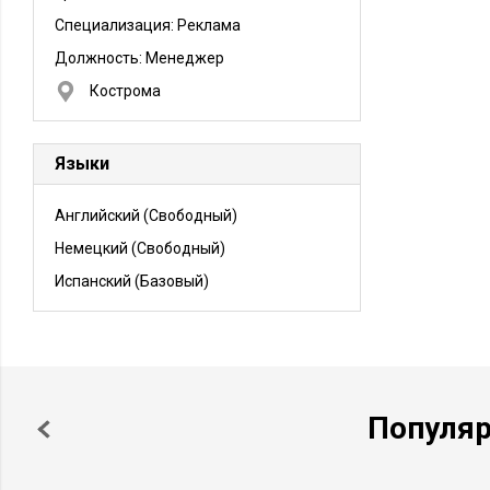
Предприятие входит в швейцарский концерн
Krono Holding AG, имеющее более 10
Специализация: Реклама
заводов по всему миру.
Должность:
Менеджер
Кострома
Языки
Английский
(Свободный)
Немецкий
(Свободный)
Испанский
(Базовый)
Популя