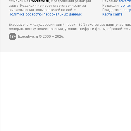
ссылкой на
Executive.ru
, с разрешения редакции
Реклама:
adverti
сайта. Редакция не несет ответственности за
Редакция:
conten
высказывания пользователей на сайте.
Поддержка:
supp
Политика обработки персональных данных
Карта сайта
Executive.ru – краудсорсинговый проект, 80% текстов созданы участни
оспорить логику повествования, уточнить цифры и факты, обращайтесь 
18+
Executive.ru © 2000 – 2026.