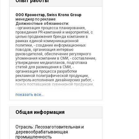
Опыт работы
ООО Кроностар, Swiss Krono Group
менеджер по рекламе
Должностные обязанности:
- организация процесса планирования,
проведения PR-кампаний и мероприятий, с
целью продвижения бренда компании в
рамках единой коммуникационной
политики, - создание информационных
поводов, организация интервью
руководителей, обеспечение регулярного
упоминания компании в СМИ, - составление,
утверждение медиапланов, подготовка
статей для размещения в СМИ, -
организация процесса разработки
рекламной полиграфической продукции,
контроль исполнения дизайнерских работ, -
поиск поставщиков сувенирной продукции,
размещение заказов и организация
распространения сувенирной продукции
показать все…
среди партнеров и клиентов компании, -
организация конференций, семинаров,
презентаций для ключевых клиентов
компании, - организация участия компании
Общая информация
в крупнейших строительных и мебельных
выставках.
Описание деятельности компании:
ООО
Отрасль: Лесозаготовительная и
Кроностар (г. Шарья, Костромская область)
деревообрабатывающая
– крупнейший инвестиционный проект в
области деревообработки в России.
промышленность