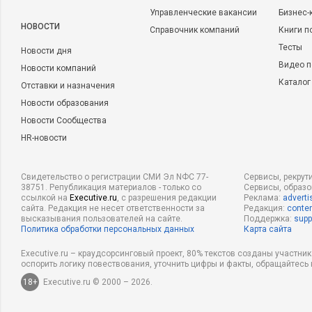
Управленческие вакансии
Бизнес-
НОВОСТИ
Справочник компаний
Книги п
Тесты
Новости дня
Видео п
Новости компаний
Каталог
Отставки и назначения
Новости образования
Новости Сообщества
HR-новости
Свидетельство о регистрации СМИ Эл NФС 77-
Сервисы, рекрут
38751. Републикация материалов - только со
Сервисы, образ
ссылкой на
Executive.ru
, с разрешения редакции
Реклама:
adverti
сайта. Редакция не несет ответственности за
Редакция:
conten
высказывания пользователей на сайте.
Поддержка:
supp
Политика обработки персональных данных
Карта сайта
Executive.ru – краудсорсинговый проект, 80% текстов созданы участни
оспорить логику повествования, уточнить цифры и факты, обращайтесь 
18+
Executive.ru © 2000 – 2026.