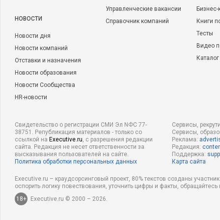
Управленческие вакансии
Бизнес-
НОВОСТИ
Справочник компаний
Книги п
Тесты
Новости дня
Видео п
Новости компаний
Каталог
Отставки и назначения
Новости образования
Новости Сообщества
HR-новости
Свидетельство о регистрации СМИ Эл NФС 77-
Сервисы, рекрут
38751. Републикация материалов - только со
Сервисы, образ
ссылкой на
Executive.ru
, с разрешения редакции
Реклама:
adverti
сайта. Редакция не несет ответственности за
Редакция:
conten
высказывания пользователей на сайте.
Поддержка:
supp
Политика обработки персональных данных
Карта сайта
Executive.ru – краудсорсинговый проект, 80% текстов созданы участни
оспорить логику повествования, уточнить цифры и факты, обращайтесь 
18+
Executive.ru © 2000 – 2026.