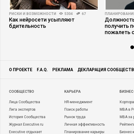
РИСКИ И ВОЗМОЖНОСТИ
5304
67
ПЛАНИРОВАНИ
Как нейросети усыпляют
Должность
бдительность
получить п
пожалеть 
О ПРОЕКТЕ
F.A.Q.
РЕКЛАМА
ДЕКЛАРАЦИЯ СООБЩЕСТВ
CООБЩЕСТВО
КАРЬЕРА
БИЗНЕС
Лица Сообщества
HR-менеджмент
Корпора
Лига экспертов
Поиск работы
MBA в Р
История Сообщества
Рынок труда
MBA за 
Журнал Executive.ru
Личная эффективность
Рейтинг
Executive отдыхает
Планирование карьеры
Бизнес-