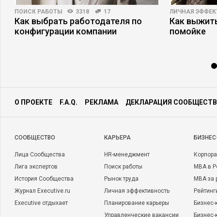
ПОИСК РАБОТЫ
3318
17
ЛИЧНАЯ ЭФФЕ
Как выбрать работодателя по
Как выжит
конфигурации компании
помойке
О ПРОЕКТЕ
F.A.Q.
РЕКЛАМА
ДЕКЛАРАЦИЯ СООБЩЕСТВ
CООБЩЕСТВО
КАРЬЕРА
БИЗНЕС
Лица Сообщества
HR-менеджмент
Корпора
Лига экспертов
Поиск работы
MBA в Р
История Сообщества
Рынок труда
MBA за 
Журнал Executive.ru
Личная эффективность
Рейтинг
Executive отдыхает
Планирование карьеры
Бизнес-
Управленческие вакансии
Бизнес-