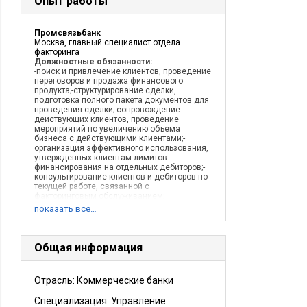
Опыт работы
Промсвязьбанк
Москва, главный специалист отдела
факторинга
Должностные обязанности:
-поиск и привлечение клиентов, проведение
переговоров и продажа финансового
продукта;-структурирование сделки,
подготовка полного пакета документов для
проведения сделки;-сопровождение
действующих клиентов, проведение
мероприятий по увеличению объема
бизнеса с действующими клиентами;-
организация эффективного использования,
утвержденных клиентам лимитов
финансирования на отдельных дебиторов;-
консультирование клиентов и дебиторов по
текущей работе, связанной с
факторинговым обслуживанием;
-подготовка оперативной информации по
показать все…
всем вопросам деятельности отдела.
Контроль за своевременным и достоверным
предоставлением отчетности по
факторинговым операциям филиала.
Общая информация
Описание деятельности компании:
Банк
Отрасль: Коммерческие банки
Специализация: Управление