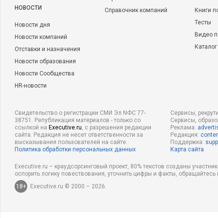
НОВОСТИ
Справочник компаний
Книги п
Тесты
Новости дня
Видео п
Новости компаний
Каталог
Отставки и назначения
Новости образования
Новости Сообщества
HR-новости
Свидетельство о регистрации СМИ Эл NФС 77-
Сервисы, рекрут
38751. Републикация материалов - только со
Сервисы, образ
ссылкой на
Executive.ru
, с разрешения редакции
Реклама:
adverti
сайта. Редакция не несет ответственности за
Редакция:
conten
высказывания пользователей на сайте.
Поддержка:
supp
Политика обработки персональных данных
Карта сайта
Executive.ru – краудсорсинговый проект, 80% текстов созданы участни
оспорить логику повествования, уточнить цифры и факты, обращайтесь 
18+
Executive.ru © 2000 – 2026.