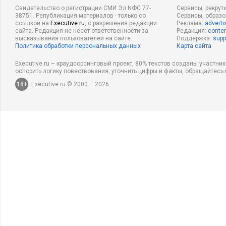
Свидетельство о регистрации СМИ Эл NФС 77-
Сервисы, рекрут
38751. Републикация материалов - только со
Сервисы, образ
ссылкой на
Executive.ru
, с разрешения редакции
Реклама:
adverti
сайта. Редакция не несет ответственности за
Редакция:
conten
высказывания пользователей на сайте.
Поддержка:
supp
Политика обработки персональных данных
Карта сайта
Executive.ru – краудсорсинговый проект, 80% текстов созданы участни
оспорить логику повествования, уточнить цифры и факты, обращайтесь 
18+
Executive.ru © 2000 – 2026.