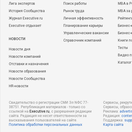
Лига экспертов
Поиск работы
MBA в Р
История Сообщества
Рынок труда
MBA за 
Журнал Executive.ru
Личная эффективность
Рейтинг
Executive отдыхает
Планирование карьеры
Бизнес-
Управленческие вакансии
Бизнес-
НОВОСТИ
Справочник компаний
Книги п
Тесты
Новости дня
Видео п
Новости компаний
Каталог
Отставки и назначения
Новости образования
Новости Сообщества
HR-новости
Свидетельство о регистрации СМИ Эл NФС 77-
Сервисы, рекрут
38751. Републикация материалов - только со
Сервисы, образ
ссылкой на
Executive.ru
, с разрешения редакции
Реклама:
adverti
сайта. Редакция не несет ответственности за
Редакция:
conten
высказывания пользователей на сайте.
Поддержка:
supp
Политика обработки персональных данных
Карта сайта