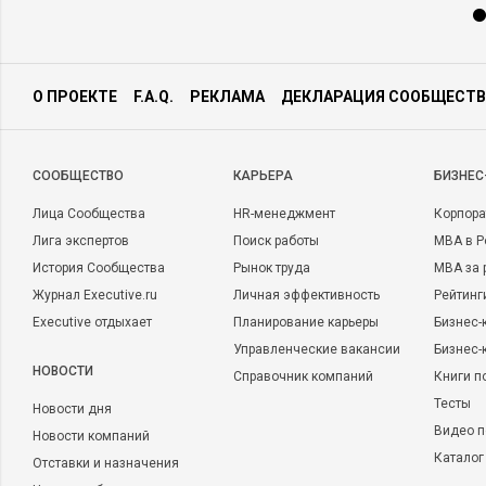
О ПРОЕКТЕ
F.A.Q.
РЕКЛАМА
ДЕКЛАРАЦИЯ СООБЩЕСТВ
CООБЩЕСТВО
КАРЬЕРА
БИЗНЕС
Лица Сообщества
HR-менеджмент
Корпора
Лига экспертов
Поиск работы
MBA в Р
История Сообщества
Рынок труда
MBA за 
Журнал Executive.ru
Личная эффективность
Рейтинг
Executive отдыхает
Планирование карьеры
Бизнес-
Управленческие вакансии
Бизнес-
НОВОСТИ
Справочник компаний
Книги п
Тесты
Новости дня
Видео п
Новости компаний
Каталог
Отставки и назначения