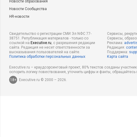
Новости образования
Новости Сообщества
HR-новости
Свидетельство о регистрации СМИ Эл NФС 77-
Сервисы, рекрут
38751. Републикация материалов - только со
Сервисы, образ
ссылкой на
Executive.ru
, с разрешения редакции
Реклама:
adverti
сайта. Редакция не несет ответственности за
Редакция:
conten
высказывания пользователей на сайте.
Поддержка:
supp
Политика обработки персональных данных
Карта сайта
Executive.ru – краудсорсинговый проект, 80% текстов созданы участни
оспорить логику повествования, уточнить цифры и факты, обращайтесь 
18+
Executive.ru © 2000 – 2026.