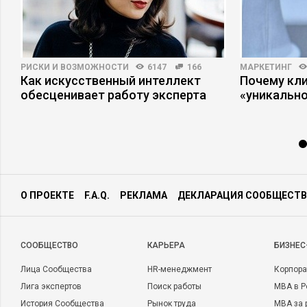
РИСКИ И ВОЗМОЖНОСТИ
6147
166
МАРКЕТИНГ
Как искусственный интеллект
Почему кли
обесценивает работу эксперта
«уникально
О ПРОЕКТЕ
F.A.Q.
РЕКЛАМА
ДЕКЛАРАЦИЯ СООБЩЕСТВ
CООБЩЕСТВО
КАРЬЕРА
БИЗНЕС
Лица Сообщества
HR-менеджмент
Корпора
Лига экспертов
Поиск работы
MBA в Р
История Сообщества
Рынок труда
MBA за 