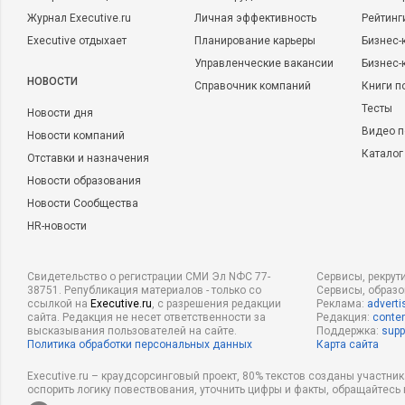
Журнал Executive.ru
Личная эффективность
Рейтинг
Executive отдыхает
Планирование карьеры
Бизнес-
Управленческие вакансии
Бизнес-
НОВОСТИ
Справочник компаний
Книги п
Тесты
Новости дня
Видео п
Новости компаний
Каталог
Отставки и назначения
Новости образования
Новости Сообщества
HR-новости
Свидетельство о регистрации СМИ Эл NФС 77-
Сервисы, рекрут
38751. Републикация материалов - только со
Сервисы, образ
ссылкой на
Executive.ru
, с разрешения редакции
Реклама:
adverti
сайта. Редакция не несет ответственности за
Редакция:
conten
высказывания пользователей на сайте.
Поддержка:
supp
Политика обработки персональных данных
Карта сайта
Executive.ru – краудсорсинговый проект, 80% текстов созданы участни
оспорить логику повествования, уточнить цифры и факты, обращайтесь 