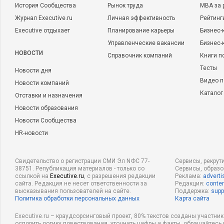
История Сообщества
Рынок труда
MBA за 
Журнал Executive.ru
Личная эффективность
Рейтинг
Executive отдыхает
Планирование карьеры
Бизнес-
Управленческие вакансии
Бизнес-
НОВОСТИ
Справочник компаний
Книги п
Тесты
Новости дня
Видео п
Новости компаний
Каталог
Отставки и назначения
Новости образования
Новости Сообщества
HR-новости
Свидетельство о регистрации СМИ Эл NФС 77-
Сервисы, рекрут
38751. Републикация материалов - только со
Сервисы, образ
ссылкой на
Executive.ru
, с разрешения редакции
Реклама:
adverti
сайта. Редакция не несет ответственности за
Редакция:
conten
высказывания пользователей на сайте.
Поддержка:
supp
Политика обработки персональных данных
Карта сайта
Executive.ru – краудсорсинговый проект, 80% текстов созданы участни
оспорить логику повествования, уточнить цифры и факты, обращайтесь 