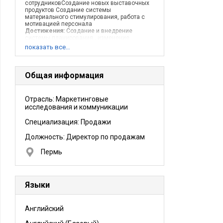
сотрудниковСоздание новых выставочных
продуктов Создание системы
материального стимулирования, работа с
мотивацией персонала
Достижения:
Создание и внедрение
системы планирования , изменение
системы оценки и материального
показать все…
стимулирования, снижение текучки,
выполнение плановых показателей по
продажам
Описание деятельности компании:
Общая информация
выставочный ценр - один из региональных
лидеров выставочного бизнеса. проводит
около 30 специализированных выставок в
Отрасль: Маркетинговые
год
исследования и коммуникации
Специализация: Продажи
Должность:
Директор по продажам
Пермь
Языки
Английский