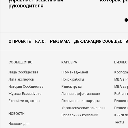
руководителя
О ПРОЕКТЕ
F.A.Q.
РЕКЛАМА
ДЕКЛАРАЦИЯ СООБЩЕСТВ
CООБЩЕСТВО
КАРЬЕРА
БИЗНЕС
Лица Сообщества
HR-менеджмент
Корпора
Лига экспертов
Поиск работы
MBA в Р
История Сообщества
Рынок труда
MBA за 
Журнал Executive.ru
Личная эффективность
Рейтинг
Executive отдыхает
Планирование карьеры
Бизнес-
Управленческие вакансии
Бизнес-
НОВОСТИ
Справочник компаний
Книги п
Тесты
Новости дня