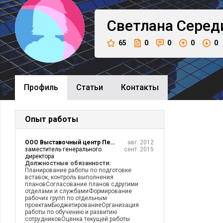
Светлана
Серед
65
0
0
0
0
Профиль
Cтатьи
Контакты
Опыт работы
ООО Выставочный центр Пермская ярмарка
авг. 2012
заместитель генерального
сент. 2015
директора
Должностные обязанности:
Планирование работы по подготовке
вставок, контроль выполнения
плановСогласование планов сдругими
отделами и службамиФормирование
рабочих групп по отдельным
проектамБюджетированиеОрганизация
работы по обучению и развитию
сотрудниковОценка текущей работы