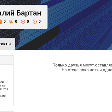
алий
Бартан
0
0
0
0
такты
Только друзья могут оставля
На стене пока нет ни одн
ией
ь за
ентах
ские