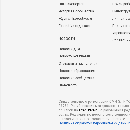
Лига экспертов
Поиск раб
История Сообщества
Рынок тру
Журнал Executive.ru
Личная эф
Executive отдыхает
Планирова
Управленч
НОВОСТИ
Справочн
Новости дня
Новости компаний
Отставки и назначения
Новости образования
Новости Сообщества
HR-новости
Свидетельство о регистрации СМИ Эл NФС
38751. Републикация материалов - только
ссылкой на
Executive.ru
, с разрешения ре
сайта. Редакция не несет ответственности
высказывания пользователей на сайте.
Политика обработки персональных данны