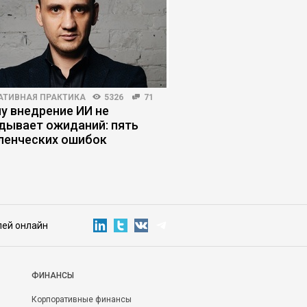
АТИВНАЯ ПРАКТИКА
5326
71
HR-МЕНЕДЖМЕНТ
3132
у внедрение ИИ не
Когда в увольнении 
дывает ожиданий: пять
виноват работодате
ленческих ошибок
лей онлайн
ФИНАНСЫ
Корпоративные финансы