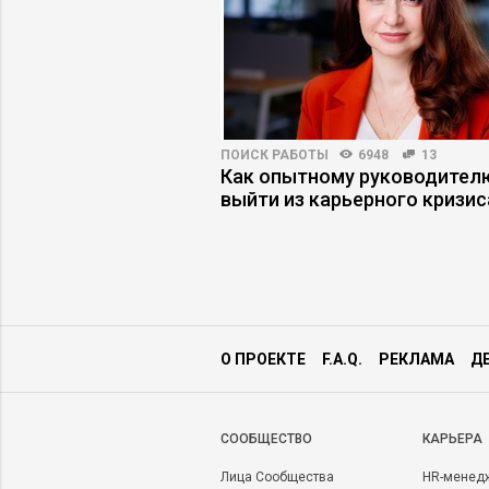
00
3
ПОИСК РАБОТЫ
6948
13
ероприятий марта,
Как опытному руководител
т посетить
выйти из карьерного кризис
ям
О ПРОЕКТЕ
F.A.Q.
РЕКЛАМА
Д
CООБЩЕСТВО
КАРЬЕРА
Лица Сообщества
HR-менед