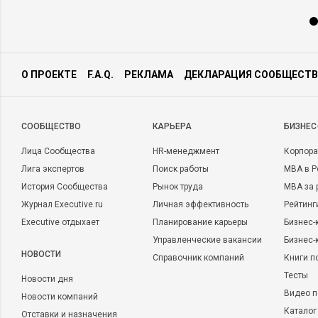
О ПРОЕКТЕ
F.A.Q.
РЕКЛАМА
ДЕКЛАРАЦИЯ СООБЩЕСТВ
CООБЩЕСТВО
КАРЬЕРА
БИЗНЕС
Лица Сообщества
HR-менеджмент
Корпора
Лига экспертов
Поиск работы
MBA в Р
История Сообщества
Рынок труда
MBA за 
Журнал Executive.ru
Личная эффективность
Рейтинг
Executive отдыхает
Планирование карьеры
Бизнес-
Управленческие вакансии
Бизнес-
НОВОСТИ
Справочник компаний
Книги п
Тесты
Новости дня
Видео п
Новости компаний
Каталог
Отставки и назначения