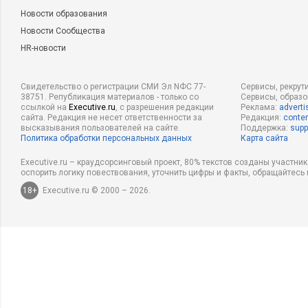
Новости образования
Новости Сообщества
HR-новости
Свидетельство о регистрации СМИ Эл NФС 77-
Сервисы, рекрут
38751. Републикация материалов - только со
Сервисы, образ
ссылкой на
Executive.ru
, с разрешения редакции
Реклама:
adverti
сайта. Редакция не несет ответственности за
Редакция:
conten
высказывания пользователей на сайте.
Поддержка:
supp
Политика обработки персональных данных
Карта сайта
Executive.ru – краудсорсинговый проект, 80% текстов созданы участни
оспорить логику повествования, уточнить цифры и факты, обращайтесь 
18+
Executive.ru © 2000 – 2026.