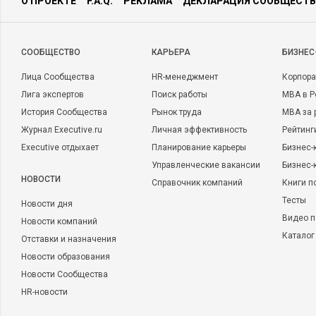
О ПРОЕКТЕ
F.A.Q.
РЕКЛАМА
ДЕКЛАРАЦИЯ СООБЩЕСТВ
CООБЩЕСТВО
КАРЬЕРА
БИЗНЕС
Лица Сообщества
HR-менеджмент
Корпора
Лига экспертов
Поиск работы
MBA в Р
История Сообщества
Рынок труда
MBA за 
Журнал Executive.ru
Личная эффективность
Рейтинг
Executive отдыхает
Планирование карьеры
Бизнес-
Управленческие вакансии
Бизнес-
НОВОСТИ
Справочник компаний
Книги п
Тесты
Новости дня
Видео п
Новости компаний
Каталог
Отставки и назначения
Новости образования
Новости Сообщества
HR-новости