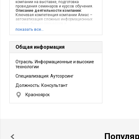
компании на выставке, подготовка
проведения семинаров и курсов обучения.
Описание деятельности компании:
Ключевая компетенция компании Алиас –
автоматизация сложных информационных
систем, бизнес-процессов и
управленческого учета в производственной,
показать все…
коммерческой и бюджетной сфере.Сегодня
компания занимает в Красноярске
лидирующие позиции на рынке
автоматизированных систем управления
Общая информация
бизнес-процессами на базе программных
средств «1С».По крайней мере так написано
на нашем сайте :)
Отрасль: Информационные и высокие
технологии
Специализация: Аутсорсинг
Должность:
Консультант
Красноярск
Популя