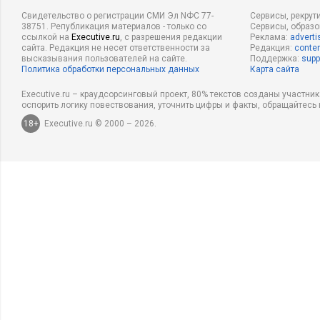
Свидетельство о регистрации СМИ Эл NФС 77-
Сервисы, рекрут
38751. Републикация материалов - только со
Сервисы, образ
ссылкой на
Executive.ru
, с разрешения редакции
Реклама:
adverti
сайта. Редакция не несет ответственности за
Редакция:
conten
высказывания пользователей на сайте.
Поддержка:
supp
Политика обработки персональных данных
Карта сайта
Executive.ru – краудсорсинговый проект, 80% текстов созданы участни
оспорить логику повествования, уточнить цифры и факты, обращайтесь 
18+
Executive.ru © 2000 – 2026.