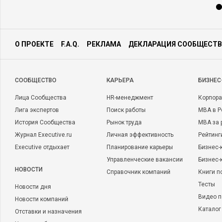
О ПРОЕКТЕ
F.A.Q.
РЕКЛАМА
ДЕКЛАРАЦИЯ СООБЩЕСТВ
CООБЩЕСТВО
КАРЬЕРА
БИЗНЕС
Лица Сообщества
HR-менеджмент
Корпора
Лига экспертов
Поиск работы
MBA в Р
История Сообщества
Рынок труда
MBA за 
Журнал Executive.ru
Личная эффективность
Рейтинг
Executive отдыхает
Планирование карьеры
Бизнес-
Управленческие вакансии
Бизнес-
НОВОСТИ
Справочник компаний
Книги п
Тесты
Новости дня
Видео п
Новости компаний
Каталог
Отставки и назначения