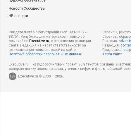
Новости образования
Новости Сообщества
HR-новости
Свидетельство о регистрации СМИ Эл NФС 77-
Сервисы, рекрут
38751. Републикация материалов - только со
Сервисы, образ
ссылкой на
Executive.ru
, с разрешения редакции
Реклама:
adverti
сайта. Редакция не несет ответственности за
Редакция:
conten
высказывания пользователей на сайте.
Поддержка:
supp
Политика обработки персональных данных
Карта сайта
Executive.ru – краудсорсинговый проект, 80% текстов созданы участни
оспорить логику повествования, уточнить цифры и факты, обращайтесь 
18+
Executive.ru © 2000 – 2026.