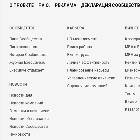
О ПРОЕКТЕ
F.A.Q.
РЕКЛАМА
ДЕКЛАРАЦИЯ СООБЩЕСТВ
CООБЩЕСТВО
КАРЬЕРА
БИЗНЕС
Лица Сообщества
HR-менеджмент
Корпора
Лига экспертов
Поиск работы
MBA в Р
История Сообщества
Рынок труда
MBA за 
Журнал Executive.ru
Личная эффективность
Рейтинг
Executive отдыхает
Планирование карьеры
Бизнес-
Управленческие вакансии
Бизнес-
НОВОСТИ
Справочник компаний
Книги п
Тесты
Новости дня
Видео п
Новости компаний
Каталог
Отставки и назначения
Новости образования
Новости Сообщества
HR-новости