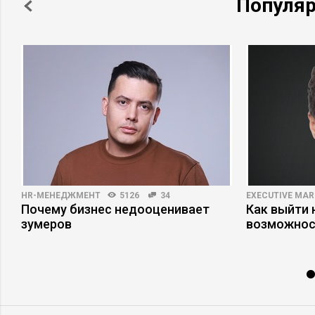
Популя
управление всеми брендами Холдинга.
Сегодня в марочном портфеле Холдинга
более 10 брендов, наиболее сильные
рыночные позиции занимают такие бренды
Холдинга, как Аленка, Бабаевский,
Вдохновение, РотФронт.
HR-МЕНЕДЖМЕНТ
5126
34
EXECUTIVE MAR
Почему бизнес недооценивает
Как выйти 
зумеров
возможнос