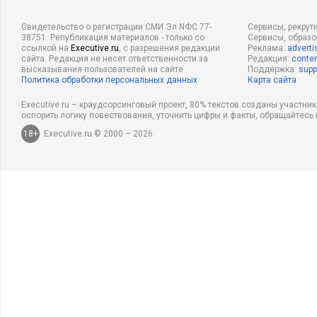
Свидетельство о регистрации СМИ Эл NФС 77-
Сервисы, рекрут
38751. Републикация материалов - только со
Сервисы, образ
ссылкой на
Executive.ru
, с разрешения редакции
Реклама:
adverti
сайта. Редакция не несет ответственности за
Редакция:
conten
высказывания пользователей на сайте.
Поддержка:
supp
Политика обработки персональных данных
Карта сайта
Executive.ru – краудсорсинговый проект, 80% текстов созданы участни
оспорить логику повествования, уточнить цифры и факты, обращайтесь 
18+
Executive.ru © 2000 – 2026.