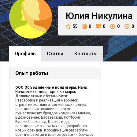
Юлия
Никулина
55
0
0
0
0
Профиль
Cтатьи
Контакты
Опыт работы
ООО Объединенные кондитеры, Начальник отдела торговых марок
Начальник отдела торговых марок
Должностные обязанности:
Разработка и реализация марочной
стратегии холдинга: сегментация рынка,
определения позиции на рынке
существующих брендов холдинга (Аленка,
Вдохновение, Бабаевский, РотФронт,
Русский шоколад, Крекер и др.),
определение рыночных ниш, разработка
новых брендов. Координация разработки
бренд-стратегий и планов развития брендов