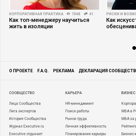
КОРПОРАТИВНАЯ ПРАКТИКА
7048
41
РИСКИ И ВОЗ
Как топ-менеджеру научиться
Как искусс
жить в изоляции
обесценива
О ПРОЕКТЕ
F.A.Q.
РЕКЛАМА
ДЕКЛАРАЦИЯ СООБЩЕСТВ
CООБЩЕСТВО
КАРЬЕРА
БИЗНЕС
Лица Сообщества
HR-менеджмент
Корпора
Лига экспертов
Поиск работы
MBA в Р
История Сообщества
Рынок труда
MBA за 
Журнал Executive.ru
Личная эффективность
Рейтинг
Executive отдыхает
Планирование карьеры
Бизнес-