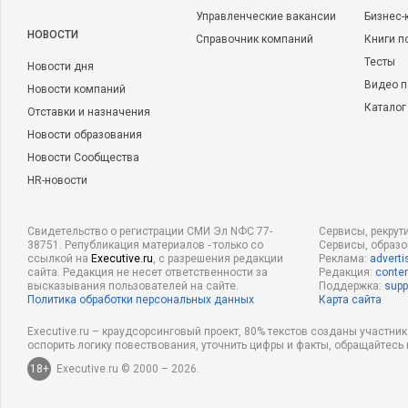
Управленческие вакансии
Бизнес-
НОВОСТИ
Справочник компаний
Книги п
Тесты
Новости дня
Видео п
Новости компаний
Каталог
Отставки и назначения
Новости образования
Новости Сообщества
HR-новости
Свидетельство о регистрации СМИ Эл NФС 77-
Сервисы, рекрут
38751. Републикация материалов - только со
Сервисы, образ
ссылкой на
Executive.ru
, с разрешения редакции
Реклама:
adverti
сайта. Редакция не несет ответственности за
Редакция:
conten
высказывания пользователей на сайте.
Поддержка:
supp
Политика обработки персональных данных
Карта сайта
Executive.ru – краудсорсинговый проект, 80% текстов созданы участни
оспорить логику повествования, уточнить цифры и факты, обращайтесь 
18+
Executive.ru © 2000 – 2026.