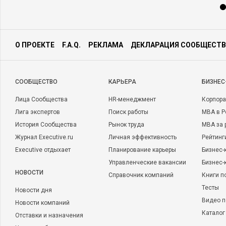
О ПРОЕКТЕ
F.A.Q.
РЕКЛАМА
ДЕКЛАРАЦИЯ СООБЩЕСТВ
CООБЩЕСТВО
КАРЬЕРА
БИЗНЕС
Лица Сообщества
HR-менеджмент
Корпора
Лига экспертов
Поиск работы
MBA в Р
История Сообщества
Рынок труда
MBA за 
Журнал Executive.ru
Личная эффективность
Рейтинг
Executive отдыхает
Планирование карьеры
Бизнес-
Управленческие вакансии
Бизнес-
НОВОСТИ
Справочник компаний
Книги п
Тесты
Новости дня
Видео п
Новости компаний
Каталог
Отставки и назначения