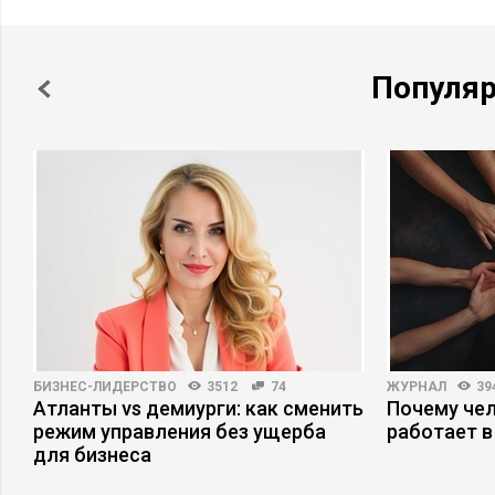
Популя
БИЗНЕС-ЛИДЕРСТВО
3512
74
ЖУРНАЛ
39
Атланты vs демиурги: как сменить
Почему че
режим управления без ущерба
работает в
для бизнеса