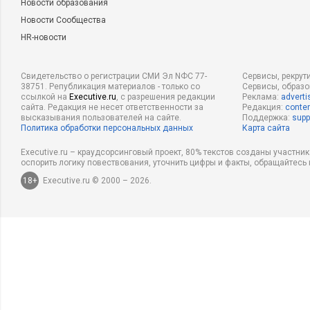
Новости образования
Новости Сообщества
HR-новости
Свидетельство о регистрации СМИ Эл NФС 77-
Сервисы, рекрут
38751. Републикация материалов - только со
Сервисы, образ
ссылкой на
Executive.ru
, с разрешения редакции
Реклама:
adverti
сайта. Редакция не несет ответственности за
Редакция:
conten
высказывания пользователей на сайте.
Поддержка:
supp
Политика обработки персональных данных
Карта сайта
Executive.ru – краудсорсинговый проект, 80% текстов созданы участни
оспорить логику повествования, уточнить цифры и факты, обращайтесь 
18+
Executive.ru © 2000 – 2026.