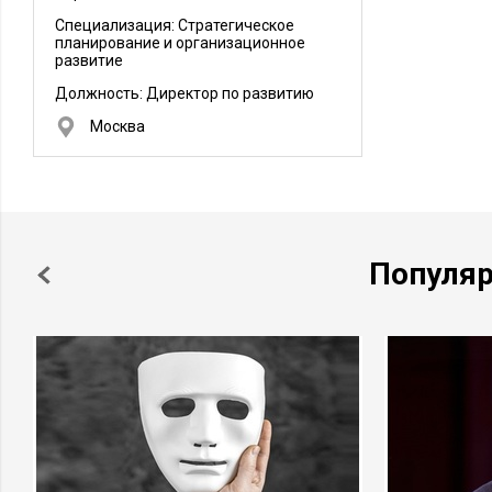
маркетинговых исследований, управления
Специализация: Стратегическое
продажами. Мы работаем на рынке
управленческого консалтинга с 2003 года,
планирование и организационное
реализовано более 100 комплексных
развитие
проектов.
Должность:
Директор по развитию
Москва
Популя