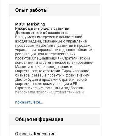
Опыт работы
MOST Marketing
Руководитель отдела развития
Должностные обязанности:
В зону моих интересов и компетенций
входят задачи, связанные с управление
процессом маркетинга, развития и продаж,
управления персоналом в данных областях,
реализация новых перспективных
проектов.Специализация:- Стратегический
консалтинг и стратегическое планирование-
Маркетинговые исследования и
маркетинговые стратегии- Тиражирование
бизнеса, сетевые проекты и франчайзинг-
Дистрибуция и продажи- Стратегические
маркетинговые коммуникации и PR-
Стратегические команды и подбор топ-
персоналаОтрасли:- Бытовая техника и
электроника (Vitek, Rolsen, LG, Техносила,
Ultra)- Потребительские рынки (одежда,
показать все…
обувь, fmcg) (Ralf Ringer, MoDaMo) -
Недвижимость, девелопмент (X5,
Главстрой)- Строительные материалы и
конструкции
Общая информация
Описание деятельности компании:
MOST
marketing – первая в России сервисная
компания, оказывающая услуги в области
Отрасль: Консалтинг
стратегии и развития бизнеса,