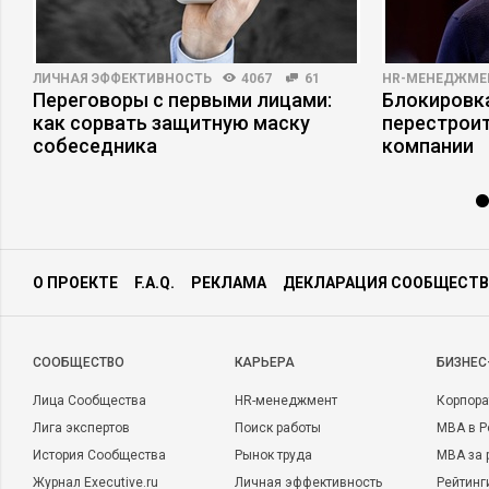
ЛИЧНАЯ ЭФФЕКТИВНОСТЬ
4067
61
HR-МЕНЕДЖМЕ
я
Переговоры с первыми лицами:
Блокировка
как сорвать защитную маску
перестрои
собеседника
компании
О ПРОЕКТЕ
F.A.Q.
РЕКЛАМА
ДЕКЛАРАЦИЯ СООБЩЕСТВ
CООБЩЕСТВО
КАРЬЕРА
БИЗНЕС
Лица Сообщества
HR-менеджмент
Корпора
Лига экспертов
Поиск работы
MBA в Р
История Сообщества
Рынок труда
MBA за 
Журнал Executive.ru
Личная эффективность
Рейтинг