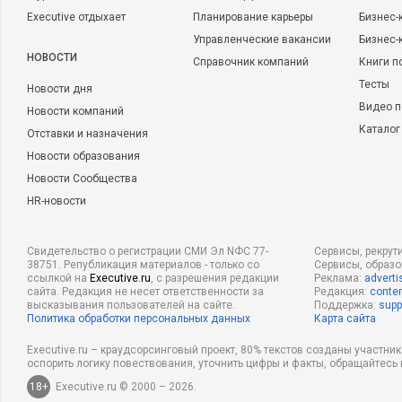
Executive отдыхает
Планирование карьеры
Бизнес-
Управленческие вакансии
Бизнес-
НОВОСТИ
Справочник компаний
Книги п
Тесты
Новости дня
Видео п
Новости компаний
Каталог
Отставки и назначения
Новости образования
Новости Сообщества
HR-новости
Свидетельство о регистрации СМИ Эл NФС 77-
Сервисы, рекрут
38751. Републикация материалов - только со
Сервисы, образ
ссылкой на
Executive.ru
, с разрешения редакции
Реклама:
adverti
сайта. Редакция не несет ответственности за
Редакция:
conten
высказывания пользователей на сайте.
Поддержка:
supp
Политика обработки персональных данных
Карта сайта
Executive.ru – краудсорсинговый проект, 80% текстов созданы участни
оспорить логику повествования, уточнить цифры и факты, обращайтесь 
18+
Executive.ru © 2000 – 2026.