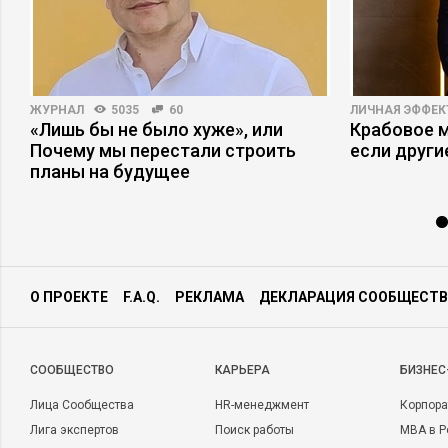
ЖУРНАЛ
5035
60
ЛИЧНАЯ ЭФФЕ
а
«Лишь бы не было хуже», или
Крабовое м
Почему мы перестали строить
если други
планы на будущее
О ПРОЕКТЕ
F.A.Q.
РЕКЛАМА
ДЕКЛАРАЦИЯ СООБЩЕСТВ
CООБЩЕСТВО
КАРЬЕРА
БИЗНЕС
Лица Сообщества
HR-менеджмент
Корпора
Лига экспертов
Поиск работы
MBA в Р