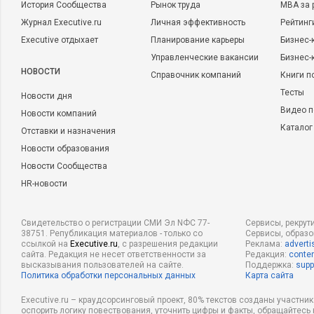
История Сообщества
Рынок труда
MBA за 
Журнал Executive.ru
Личная эффективность
Рейтинг
Executive отдыхает
Планирование карьеры
Бизнес-
Управленческие вакансии
Бизнес-
НОВОСТИ
Справочник компаний
Книги п
Тесты
Новости дня
Видео п
Новости компаний
Каталог
Отставки и назначения
Новости образования
Новости Сообщества
HR-новости
Свидетельство о регистрации СМИ Эл NФС 77-
Сервисы, рекрут
38751. Републикация материалов - только со
Сервисы, образ
ссылкой на
Executive.ru
, с разрешения редакции
Реклама:
adverti
сайта. Редакция не несет ответственности за
Редакция:
conten
высказывания пользователей на сайте.
Поддержка:
supp
Политика обработки персональных данных
Карта сайта
Executive.ru – краудсорсинговый проект, 80% текстов созданы участни
оспорить логику повествования, уточнить цифры и факты, обращайтесь 