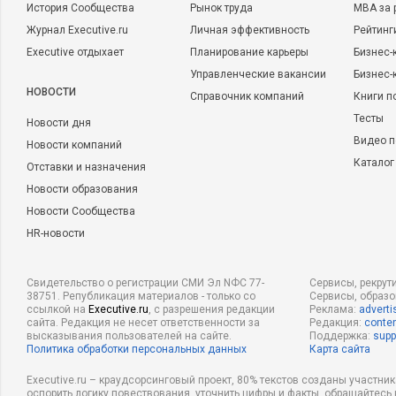
История Сообщества
Рынок труда
MBA за 
Журнал Executive.ru
Личная эффективность
Рейтинг
Executive отдыхает
Планирование карьеры
Бизнес-
Управленческие вакансии
Бизнес-
НОВОСТИ
Справочник компаний
Книги п
Тесты
Новости дня
Видео п
Новости компаний
Каталог
Отставки и назначения
Новости образования
Новости Сообщества
HR-новости
Свидетельство о регистрации СМИ Эл NФС 77-
Сервисы, рекрут
38751. Републикация материалов - только со
Сервисы, образ
ссылкой на
Executive.ru
, с разрешения редакции
Реклама:
adverti
сайта. Редакция не несет ответственности за
Редакция:
conten
высказывания пользователей на сайте.
Поддержка:
supp
Политика обработки персональных данных
Карта сайта
Executive.ru – краудсорсинговый проект, 80% текстов созданы участни
оспорить логику повествования, уточнить цифры и факты, обращайтесь 