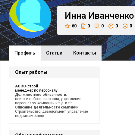
Инна
Иванченко
60
0
0
0
0
Профиль
Cтатьи
Контакты
Опыт работы
АССО-строй
менеджер по персоналу
Должностные обязанности:
поиск и побор персонала, управление
персоналом компании и т.д. и т.п.
Описание деятельности компании:
Строительство, девелопмент, управление
недвижимостью.