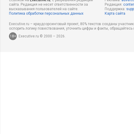
ссылкой на
Executive.ru
, с разрешения редакции
Реклама:
adverti
сайта. Редакция не несет ответственности за
Редакция:
conten
высказывания пользователей на сайте.
Поддержка:
supp
Политика обработки персональных данных
Карта сайта
Executive.ru – краудсорсинговый проект, 80% текстов созданы участни
оспорить логику повествования, уточнить цифры и факты, обращайтесь 
18+
Executive.ru © 2000 – 2026.