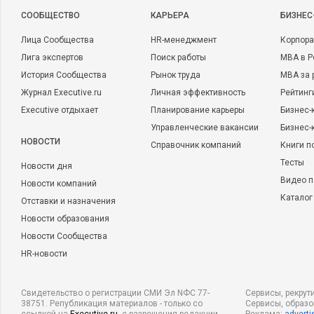
CООБЩЕСТВО
КАРЬЕРА
БИЗНЕС
Лица Сообщества
HR-менеджмент
Корпора
Лига экспертов
Поиск работы
MBA в Р
История Сообщества
Рынок труда
MBA за 
Журнал Executive.ru
Личная эффективность
Рейтинг
Executive отдыхает
Планирование карьеры
Бизнес-
Управленческие вакансии
Бизнес-
НОВОСТИ
Справочник компаний
Книги п
Тесты
Новости дня
Видео п
Новости компаний
Каталог
Отставки и назначения
Новости образования
Новости Сообщества
HR-новости
Свидетельство о регистрации СМИ Эл NФС 77-
Сервисы, рекрут
38751. Републикация материалов - только со
Сервисы, образ