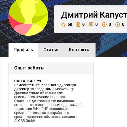
Дмитрий
Капус
60
0
0
0
0
Профиль
Cтатьи
Контакты
Опыт работы
ООО АЛКАР РУС
Заместитель генерального директора -
директор по продажам и маркетингу
Должностные обязанности:
поиск и привлечение клиентов
Описание деятельности компании:
оптовая торговля колесными дисками на
территории РФ и СНГ, российское
представительство австрийского
производственно-сбытового холдинга
ALCAR GmbH