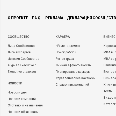
О ПРОЕКТЕ
F.A.Q.
РЕКЛАМА
ДЕКЛАРАЦИЯ СООБЩЕСТВ
CООБЩЕСТВО
КАРЬЕРА
БИЗНЕС
Лица Сообщества
HR-менеджмент
Корпора
Лига экспертов
Поиск работы
MBA в Р
История Сообщества
Рынок труда
MBA за 
Журнал Executive.ru
Личная эффективность
Рейтинг
Executive отдыхает
Планирование карьеры
Бизнес-
Управленческие вакансии
Бизнес-
НОВОСТИ
Справочник компаний
Книги п
Тесты
Новости дня
Видео п
Новости компаний
Каталог
Отставки и назначения
Новости образования