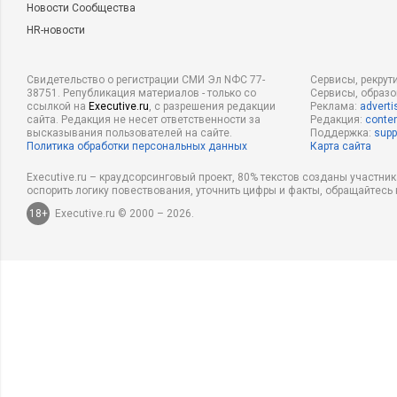
Новости Сообщества
HR-новости
Свидетельство о регистрации СМИ Эл NФС 77-
Сервисы, рекрут
38751. Републикация материалов - только со
Сервисы, образ
ссылкой на
Executive.ru
, с разрешения редакции
Реклама:
adverti
сайта. Редакция не несет ответственности за
Редакция:
conten
высказывания пользователей на сайте.
Поддержка:
supp
Политика обработки персональных данных
Карта сайта
Executive.ru – краудсорсинговый проект, 80% текстов созданы участни
оспорить логику повествования, уточнить цифры и факты, обращайтесь 
18+
Executive.ru © 2000 – 2026.