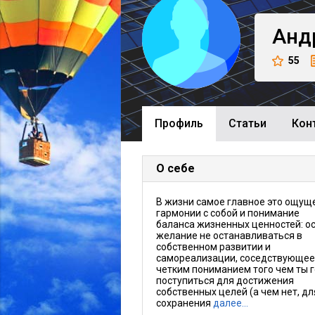
Анд
55
Профиль
Cтатьи
Кон
О себе
В жизни самое главное это ощущ
гармонии с собой и понимание
баланса жизненных ценностей: о
желание не останавливаться в
собственном развитии и
самореализации, соседствующее
четким пониманием того чем ты 
поступиться для достижения
собственных целей (а чем нет, дл
сохранения
далее…