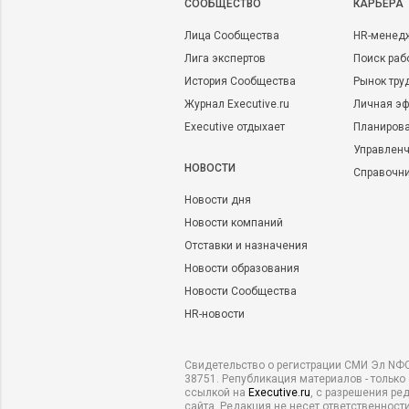
CООБЩЕСТВО
КАРЬЕРА
Лица Сообщества
HR-менед
Лига экспертов
Поиск раб
История Сообщества
Рынок тру
Журнал Executive.ru
Личная эф
Executive отдыхает
Планирова
Управленч
НОВОСТИ
Справочн
Новости дня
Новости компаний
Отставки и назначения
Новости образования
Новости Сообщества
HR-новости
Свидетельство о регистрации СМИ Эл NФС
38751. Републикация материалов - только
ссылкой на
Executive.ru
, с разрешения ре
сайта. Редакция не несет ответственности