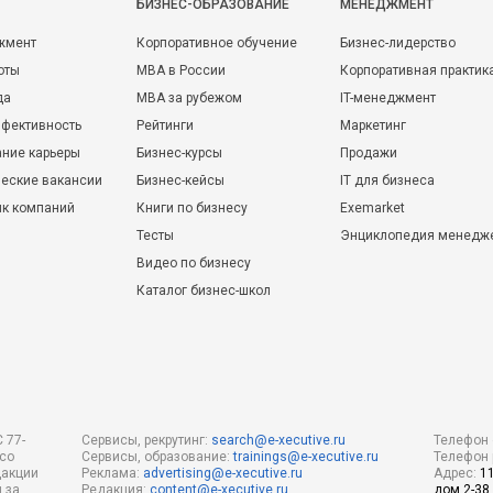
БИЗНЕС-ОБРАЗОВАНИЕ
МЕНЕДЖМЕНТ
жмент
Корпоративное обучение
Бизнес-лидерство
оты
MBA в России
Корпоративная практик
да
MBA за рубежом
IT-менеджмент
фективность
Рейтинги
Маркетинг
ние карьеры
Бизнес-курсы
Продажи
еские вакансии
Бизнес-кейсы
IT для бизнеса
ик компаний
Книги по бизнесу
Exemarket
Тесты
Энциклопедия менедж
Видео по бизнесу
Каталог бизнес-школ
 77-
Сервисы, рекрутинг:
search@e-xecutive.ru
Телефон 
 со
Сервисы, образование:
trainings@e-xecutive.ru
Телефон 
дакции
Реклама:
advertising@e-xecutive.ru
Адрес:
1
 за
Редакция:
content@e-xecutive.ru
дом 2-38,