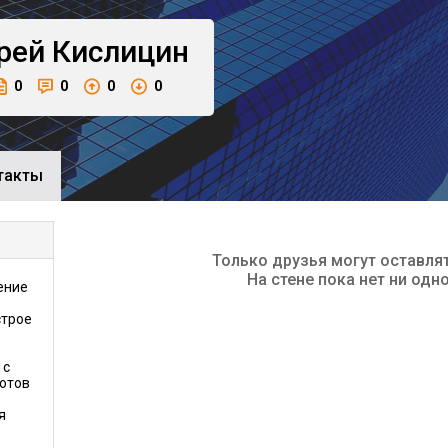
рей
Кислицин
0
0
0
0
такты
Только друзья могут оставля
На стене пока нет ни одн
ение
строе
 с
готов
я