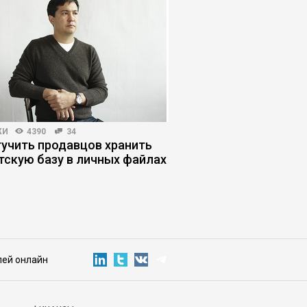
ЖИ
4390
34
КОРПОРАТИВНАЯ ПРАКТИКА
тучить продавцов хранить
Виноватых нет: как 
тскую базу в личных файлах
процессы, которые
брак
лей онлайн