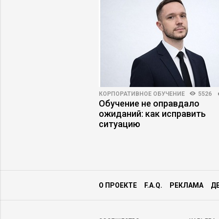
НОСТИ
4597
63
КОРПОРАТИВНОЕ ОБУЧЕНИЕ
5526
а работу: куда
Обучение не оправдало
нимать» цифровых
ожиданий: как исправить
ситуацию
О ПРОЕКТЕ
F.A.Q.
РЕКЛАМА
Д