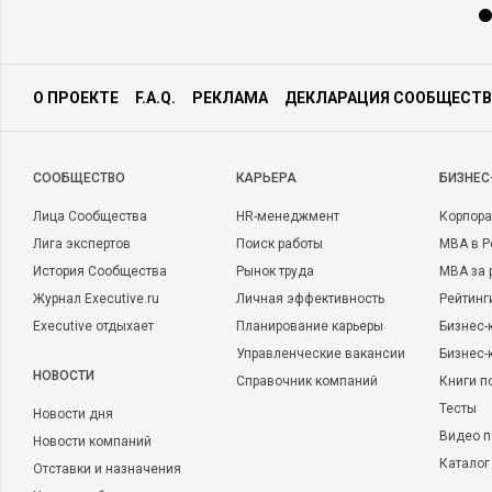
О ПРОЕКТЕ
F.A.Q.
РЕКЛАМА
ДЕКЛАРАЦИЯ СООБЩЕСТВ
CООБЩЕСТВО
КАРЬЕРА
БИЗНЕС
Лица Сообщества
HR-менеджмент
Корпора
Лига экспертов
Поиск работы
MBA в Р
История Сообщества
Рынок труда
MBA за 
Журнал Executive.ru
Личная эффективность
Рейтинг
Executive отдыхает
Планирование карьеры
Бизнес-
Управленческие вакансии
Бизнес-
НОВОСТИ
Справочник компаний
Книги п
Тесты
Новости дня
Видео п
Новости компаний
Каталог
Отставки и назначения