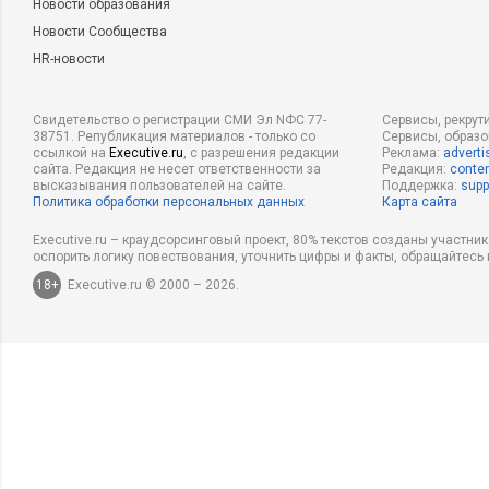
Новости образования
Новости Сообщества
HR-новости
Свидетельство о регистрации СМИ Эл NФС 77-
Сервисы, рекрут
38751. Републикация материалов - только со
Сервисы, образ
ссылкой на
Executive.ru
, с разрешения редакции
Реклама:
adverti
сайта. Редакция не несет ответственности за
Редакция:
conten
высказывания пользователей на сайте.
Поддержка:
supp
Политика обработки персональных данных
Карта сайта
Executive.ru – краудсорсинговый проект, 80% текстов созданы участни
оспорить логику повествования, уточнить цифры и факты, обращайтесь 
18+
Executive.ru © 2000 – 2026.