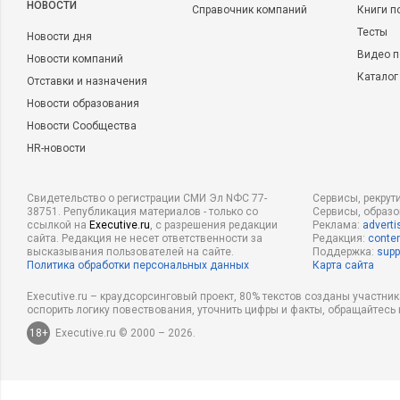
НОВОСТИ
Справочник компаний
Книги п
Тесты
Новости дня
Видео п
Новости компаний
Каталог
Отставки и назначения
Новости образования
Новости Сообщества
HR-новости
Свидетельство о регистрации СМИ Эл NФС 77-
Сервисы, рекрут
38751. Републикация материалов - только со
Сервисы, образ
ссылкой на
Executive.ru
, с разрешения редакции
Реклама:
adverti
сайта. Редакция не несет ответственности за
Редакция:
conten
высказывания пользователей на сайте.
Поддержка:
supp
Политика обработки персональных данных
Карта сайта
Executive.ru – краудсорсинговый проект, 80% текстов созданы участни
оспорить логику повествования, уточнить цифры и факты, обращайтесь 
18+
Executive.ru © 2000 – 2026.