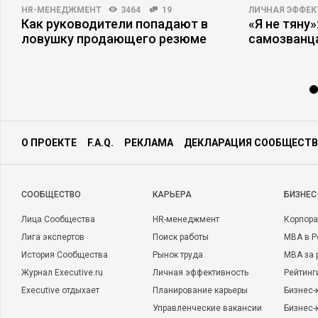
HR-МЕНЕДЖМЕНТ
3464
19
ЛИЧНАЯ ЭФФЕ
Как руководители попадают в
«Я не тяну
ы
ловушку продающего резюме
самозванц
О ПРОЕКТЕ
F.A.Q.
РЕКЛАМА
ДЕКЛАРАЦИЯ СООБЩЕСТВ
CООБЩЕСТВО
КАРЬЕРА
БИЗНЕС
Лица Сообщества
HR-менеджмент
Корпора
Лига экспертов
Поиск работы
MBA в Р
История Сообщества
Рынок труда
MBA за 
Журнал Executive.ru
Личная эффективность
Рейтинг
Executive отдыхает
Планирование карьеры
Бизнес-
Управленческие вакансии
Бизнес-