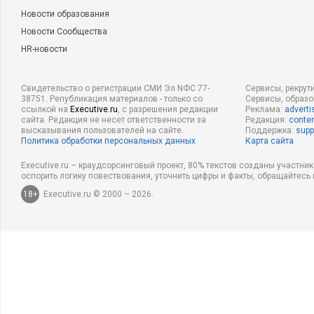
Новости образования
Новости Сообщества
HR-новости
Свидетельство о регистрации СМИ Эл NФС 77-
Сервисы, рекрут
38751. Републикация материалов - только со
Сервисы, образ
ссылкой на
Executive.ru
, с разрешения редакции
Реклама:
adverti
сайта. Редакция не несет ответственности за
Редакция:
conten
высказывания пользователей на сайте.
Поддержка:
supp
Политика обработки персональных данных
Карта сайта
Executive.ru – краудсорсинговый проект, 80% текстов созданы участни
оспорить логику повествования, уточнить цифры и факты, обращайтесь 
18+
Executive.ru © 2000 – 2026.