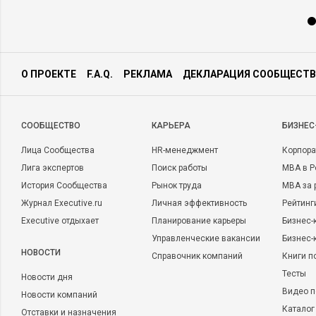
О ПРОЕКТЕ
F.A.Q.
РЕКЛАМА
ДЕКЛАРАЦИЯ СООБЩЕСТВ
CООБЩЕСТВО
КАРЬЕРА
БИЗНЕС
Лица Сообщества
HR-менеджмент
Корпора
Лига экспертов
Поиск работы
MBA в Р
История Сообщества
Рынок труда
MBA за 
Журнал Executive.ru
Личная эффективность
Рейтинг
Executive отдыхает
Планирование карьеры
Бизнес-
Управленческие вакансии
Бизнес-
НОВОСТИ
Справочник компаний
Книги п
Тесты
Новости дня
Видео п
Новости компаний
Каталог
Отставки и назначения