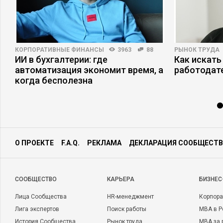
КОРПОРАТИВНЫЕ ФИНАНСЫ
3963
88
РЫНОК ТРУДА
ри
ИИ в бухгалтерии: где
Как искать
автоматизация экономит время, а
работодат
когда бесполезна
О ПРОЕКТЕ
F.A.Q.
РЕКЛАМА
ДЕКЛАРАЦИЯ СООБЩЕСТВ
CООБЩЕСТВО
КАРЬЕРА
БИЗНЕС
Лица Сообщества
HR-менеджмент
Корпора
Лига экспертов
Поиск работы
MBA в Р
История Сообщества
Рынок труда
MBA за 