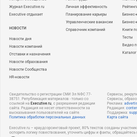
Журнал Executive.ru
Личная эффективность
Рейтинг
Executive отдыхает
Планирование карьеры
Бизнес-
Управленческие вакансии
Бизнес-
НОВОСТИ
Справочник компаний
Книги п
Тесты
Новости дня
Видео п
Новости компаний
Каталог
Отставки и назначения
Новости образования
Новости Сообщества
HR-новости
Свидетельство о регистрации СМИ Эл NФС 77-
Сервисы, рекрут
38751. Републикация материалов - только со
Сервисы, образ
ссылкой на
Executive.ru
, с разрешения редакции
Реклама:
adverti
сайта. Редакция не несет ответственности за
Редакция:
conten
высказывания пользователей на сайте.
Поддержка:
supp
Политика обработки персональных данных
Карта сайта
Executive.ru – краудсорсинговый проект, 80% текстов созданы участни
оспорить логику повествования, уточнить цифры и факты, обращайтесь 