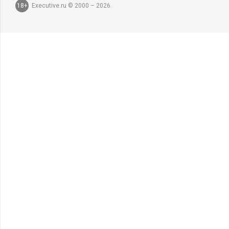
18+
Executive.ru © 2000 – 2026.