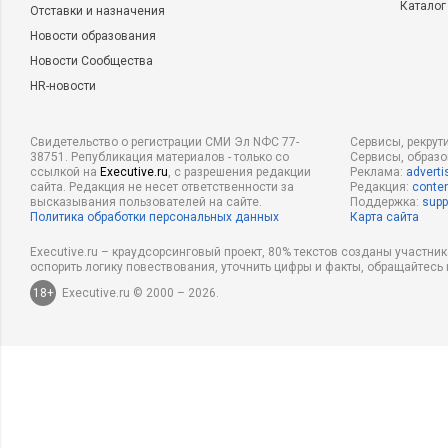
Каталог
Отставки и назначения
Новости образования
Новости Сообщества
HR-новости
Свидетельство о регистрации СМИ Эл NФС 77-
Сервисы, рекрут
38751. Републикация материалов - только со
Сервисы, образ
ссылкой на
Executive.ru
, с разрешения редакции
Реклама:
adverti
сайта. Редакция не несет ответственности за
Редакция:
conten
высказывания пользователей на сайте.
Поддержка:
supp
Политика обработки персональных данных
Карта сайта
Executive.ru – краудсорсинговый проект, 80% текстов созданы участни
оспорить логику повествования, уточнить цифры и факты, обращайтесь 
18+
Executive.ru © 2000 – 2026.