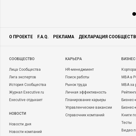
О ПРОЕКТЕ
F.A.Q.
РЕКЛАМА
ДЕКЛАРАЦИЯ СООБЩЕСТВ
CООБЩЕСТВО
КАРЬЕРА
БИЗНЕС
Лица Сообщества
HR-менеджмент
Корпора
Лига экспертов
Поиск работы
MBA в Р
История Сообщества
Рынок труда
MBA за 
Журнал Executive.ru
Личная эффективность
Рейтинг
Executive отдыхает
Планирование карьеры
Бизнес-
Управленческие вакансии
Бизнес-
НОВОСТИ
Справочник компаний
Книги п
Тесты
Новости дня
Видео п
Новости компаний