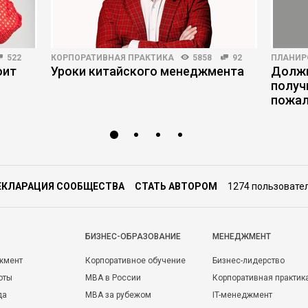
522
КОРПОРАТИВНАЯ ПРАКТИКА
5858
92
ПЛАНИР
оит
Уроки китайского менеджмента
Должн
получ
пожал
ЕКЛАРАЦИЯ СООБЩЕСТВА
СТАТЬ АВТОРОМ
1274 пользовате
БИЗНЕС-ОБРАЗОВАНИЕ
МЕНЕДЖМЕНТ
жмент
Корпоративное обучение
Бизнес-лидерство
оты
MBA в России
Корпоративная практик
да
MBA за рубежом
IT-менеджмент