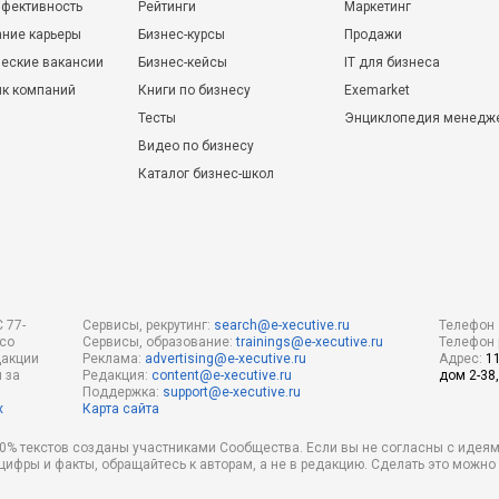
фективность
Рейтинги
Маркетинг
ние карьеры
Бизнес-курсы
Продажи
еские вакансии
Бизнес-кейсы
IT для бизнеса
ик компаний
Книги по бизнесу
Exemarket
Тесты
Энциклопедия менедж
Видео по бизнесу
Каталог бизнес-школ
 77-
Сервисы, рекрутинг:
search@e-xecutive.ru
Телефон 
 со
Сервисы, образование:
trainings@e-xecutive.ru
Телефон 
дакции
Реклама:
advertising@e-xecutive.ru
Адрес:
1
 за
Редакция:
content@e-xecutive.ru
дом 2-38,
Поддержка:
support@e-xecutive.ru
х
Карта сайта
 80% текстов созданы участниками Сообщества. Если вы не согласны с идеям
 цифры и факты, обращайтесь к авторам, а не в редакцию. Сделать это можн