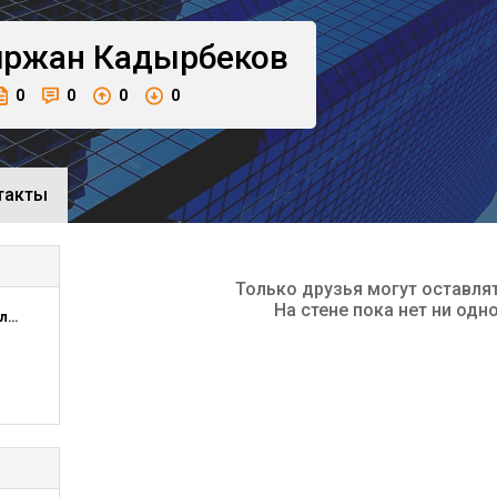
иржан
Кадырбеков
0
0
0
0
такты
Только друзья могут оставля
На стене пока нет ни одн
Amanat Insurace, Председатель Правления