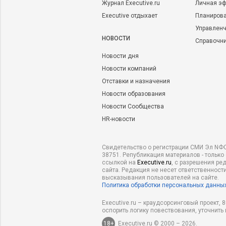
Журнал Executive.ru
Личная эф
Executive отдыхает
Планирова
Управленч
НОВОСТИ
Справочн
Новости дня
Новости компаний
Отставки и назначения
Новости образования
Новости Сообщества
HR-новости
Свидетельство о регистрации СМИ Эл NФС
38751. Републикация материалов - только
ссылкой на
Executive.ru
, с разрешения ре
сайта. Редакция не несет ответственности
высказывания пользователей на сайте.
Политика обработки персональных данны
Executive.ru – краудсорсинговый проект,
оспорить логику повествования, уточнить
18+
Executive.ru © 2000 – 2026.