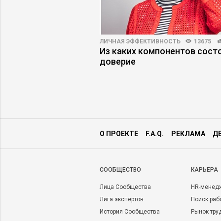
ВНОСТЬ
5283
36
ЛИЧНАЯ ЭФФЕКТИВНОСТЬ
13675
жмент: как не
Из каких компонентов сост
ути к карьерным
доверие
О ПРОЕКТЕ
F.A.Q.
РЕКЛАМА
Д
CООБЩЕСТВО
КАРЬЕРА
Лица Сообщества
HR-менед
Лига экспертов
Поиск раб
История Сообщества
Рынок тру