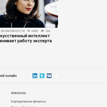
И ВОЗМОЖНОСТИ
6985
166
ЛИЧНАЯ ЭФФЕКТИВНОСТЬ
скусственный интеллект
Почему умные люди
енивает работу эксперта
глупые решения
лей онлайн
ФИНАНСЫ
Корпоративные финансы