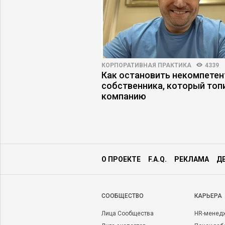
5126
34
КОРПОРАТИВНАЯ ПРАКТИКА
4339
ес недооценивает
Как остановить некомпетен
собственника, который топ
компанию
О ПРОЕКТЕ
F.A.Q.
РЕКЛАМА
Д
CООБЩЕСТВО
КАРЬЕРА
Лица Сообщества
HR-менед