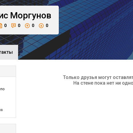
ис
Моргунов
0
0
0
0
такты
Только друзья могут оставля
На стене пока нет ни одн
 по
ов