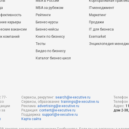
оты
MBA в России
Корпоративная практик
да
MBA за рубежом
IT-менеджмент
фективность
Рейтинги
Маркетинг
ние карьеры
Бизнес-курсы
Продажи
еские вакансии
Бизнес-кейсы
IT для бизнеса
ик компаний
Книги по бизнесу
Exemarket
Тесты
Энциклопедия менедж
Видео по бизнесу
Каталог бизнес-школ
 77-
Сервисы, рекрутинг:
search@e-xecutive.ru
Телефон 
 со
Сервисы, образование:
trainings@e-xecutive.ru
Телефон 
дакции
Реклама:
advertising@e-xecutive.ru
Адрес:
1
 за
Редакция:
content@e-xecutive.ru
дом 2-38,
Поддержка:
support@e-xecutive.ru
х
Карта сайта