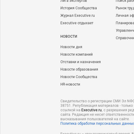
Лига экспертов
Поиск раб
История Сообщества
Рынок тру
Журнал Executive.ru
Личная эф
Executive отдыхает
Планирова
Управленч
НОВОСТИ
Справочн
Новости дня
Новости компаний
Отставки и назначения
Новости образования
Новости Сообщества
HR-новости
Свидетельство о регистрации СМИ Эл NФС
38751. Републикация материалов - только
ссылкой на
Executive.ru
, с разрешения ре
сайта. Редакция не несет ответственности
высказывания пользователей на сайте.
Политика обработки персональных данны