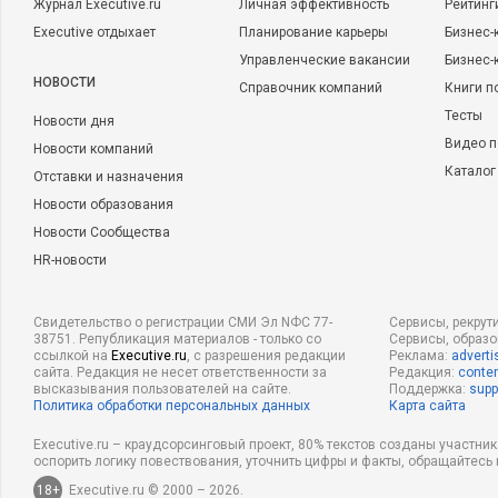
Журнал Executive.ru
Личная эффективность
Рейтинг
Executive отдыхает
Планирование карьеры
Бизнес-
Управленческие вакансии
Бизнес-
НОВОСТИ
Справочник компаний
Книги п
Тесты
Новости дня
Видео п
Новости компаний
Каталог
Отставки и назначения
Новости образования
Новости Сообщества
HR-новости
Свидетельство о регистрации СМИ Эл NФС 77-
Сервисы, рекрут
38751. Републикация материалов - только со
Сервисы, образ
ссылкой на
Executive.ru
, с разрешения редакции
Реклама:
adverti
сайта. Редакция не несет ответственности за
Редакция:
conten
высказывания пользователей на сайте.
Поддержка:
supp
Политика обработки персональных данных
Карта сайта
Executive.ru – краудсорсинговый проект, 80% текстов созданы участни
оспорить логику повествования, уточнить цифры и факты, обращайтесь 
18+
Executive.ru © 2000 – 2026.