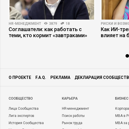
HR-МЕНЕДЖМЕНТ
3879
18
РИСКИ И ВОЗ
Соглашатели: как работать с
Как ИИ-тр
ы
теми, кто кормит «завтраками»
влияет на 
О ПРОЕКТЕ
F.A.Q.
РЕКЛАМА
ДЕКЛАРАЦИЯ СООБЩЕСТВ
CООБЩЕСТВО
КАРЬЕРА
БИЗНЕС
Лица Сообщества
HR-менеджмент
Корпора
Лига экспертов
Поиск работы
MBA в Р
История Сообщества
Рынок труда
MBA за 