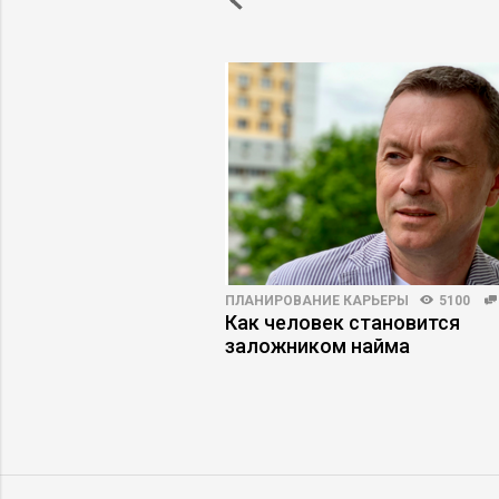
60
ПЛАНИРОВАНИЕ КАРЬЕРЫ
5100
было хуже», или
Как человек становится
ерестали строить
заложником найма
дущее