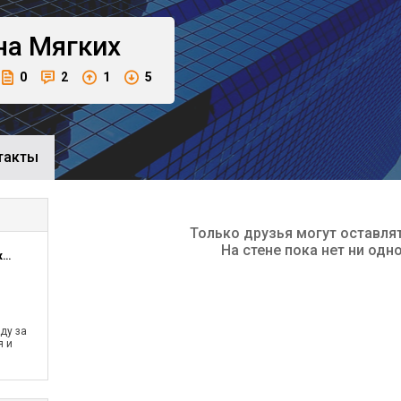
на
Мягких
0
2
1
5
такты
Только друзья могут оставля
На стене пока нет ни одн
NevenRu интернет-магазин косметика и парфюмерия
ду за
я и