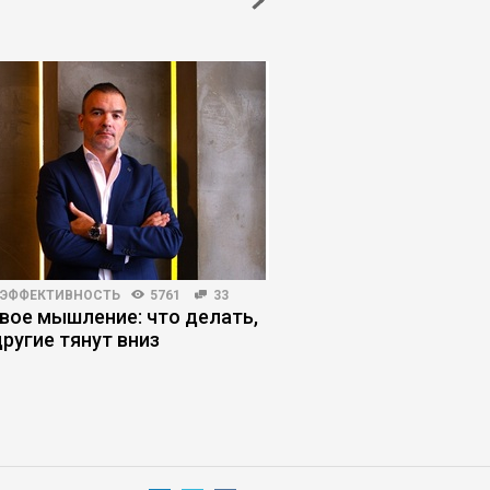
 ЭФФЕКТИВНОСТЬ
5761
33
ИНВЕСТИЦИИ
3250
1
вое мышление: что делать,
7 ошибок, из-за кот
другие тянут вниз
не получают инвест