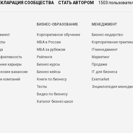
ЕКЛАРАЦИЯ СООБЩЕСТВА
СТАТЬ АВТОРОМ
1503 пользовате
БИЗНЕС-ОБРАЗОВАНИЕ
МЕНЕДЖМЕНТ
жмент
Корпоративное обучение
Бизнес-лидерство
оты
MBA в России
Корпоративная практик
да
MBA за рубежом
IT-менеджмент
фективность
Рейтинги
Маркетинг
ние карьеры
Бизнес-курсы
Продажи
еские вакансии
Бизнес-кейсы
IT для бизнеса
ик компаний
Книги по бизнесу
Exemarket
Тесты
Энциклопедия менедж
Видео по бизнесу
Каталог бизнес-школ