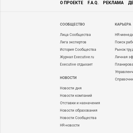
О ПРОЕКТЕ
F.A.Q.
РЕКЛАМА
Д
CООБЩЕСТВО
КАРЬЕРА
Лица Сообщества
HR-менед
Лига экспертов
Поиск раб
История Сообщества
Рынок тру
Журнал Executive.ru
Личная эф
Executive отдыхает
Планирова
Управленч
НОВОСТИ
Справочн
Новости дня
Новости компаний
Отставки и назначения
Новости образования
Новости Сообщества
HR-новости