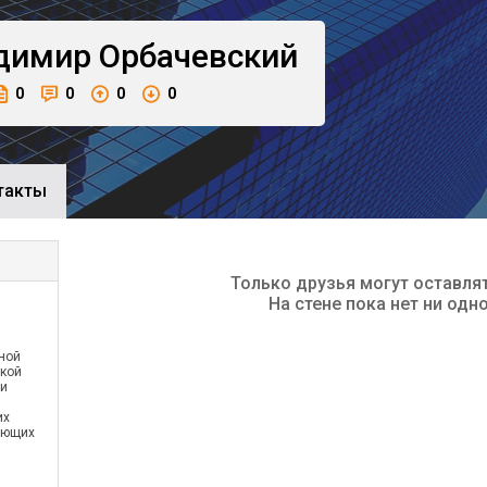
димир
Орбачевский
0
0
0
0
такты
Только друзья могут оставля
На стене пока нет ни одн
ной
ской
 и
их
ающих