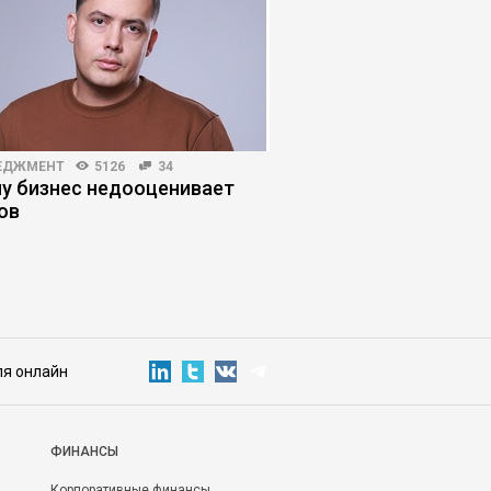
ЕДЖМЕНТ
5126
34
МАРКЕТИНГ
4625
46
у бизнес недооценивает
Почему клиенты не в
ов
«уникальность» про
ля онлайн
ФИНАНСЫ
Корпоративные финансы