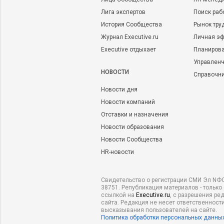
Лига экспертов
Поиск раб
История Сообщества
Рынок тру
Журнал Executive.ru
Личная эф
Executive отдыхает
Планирова
Управленч
НОВОСТИ
Справочн
Новости дня
Новости компаний
Отставки и назначения
Новости образования
Новости Сообщества
HR-новости
Свидетельство о регистрации СМИ Эл NФС
38751. Републикация материалов - только
ссылкой на
Executive.ru
, с разрешения ре
сайта. Редакция не несет ответственности
высказывания пользователей на сайте.
Политика обработки персональных данны