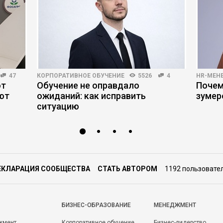
47
КОРПОРАТИВНОЕ ОБУЧЕНИЕ
5526
4
HR-МЕН
ют
Обучение не оправдало
Почем
ют
ожиданий: как исправить
зумер
ситуацию
ЕКЛАРАЦИЯ СООБЩЕСТВА
СТАТЬ АВТОРОМ
1192 пользовате
БИЗНЕС-ОБРАЗОВАНИЕ
МЕНЕДЖМЕНТ
жмент
Корпоративное обучение
Бизнес-лидерство