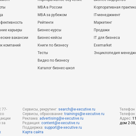
оты
MBA в России
Корпоративная практик
да
MBA за рубежом
IT-менеджмент
фективность
Рейтинги
Маркетинг
ние карьеры
Бизнес-курсы
Продажи
еские вакансии
Бизнес-кейсы
IT для бизнеса
ик компаний
Книги по бизнесу
Exemarket
Тесты
Энциклопедия менедж
Видео по бизнесу
Каталог бизнес-школ
 77-
Сервисы, рекрутинг:
search@e-xecutive.ru
Телефон 
 со
Сервисы, образование:
trainings@e-xecutive.ru
Телефон 
дакции
Реклама:
advertising@e-xecutive.ru
Адрес:
1
 за
Редакция:
content@e-xecutive.ru
дом 2-38,
Поддержка:
support@e-xecutive.ru
х
Карта сайта