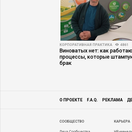
ПРАКТИКА
4339
42
КОРПОРАТИВНАЯ ПРАКТИКА
4861
ть некомпетентного
Виноватых нет: как работа
, который топит
процессы, которые штампу
брак
О ПРОЕКТЕ
F.A.Q.
РЕКЛАМА
Д
CООБЩЕСТВО
КАРЬЕРА
Лица Сообщества
HR-менед