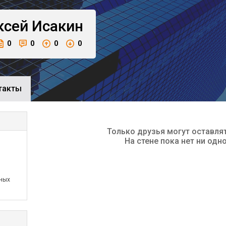
ксей
Исакин
0
0
0
0
такты
Только друзья могут оставля
На стене пока нет ни одн
ных