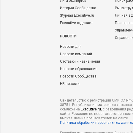
Лига экспертов
Поиск раб
История Сообщества
Рынок тру
Журнал Executive.ru
Личная эф
Executive отдыхает
Планирова
Управленч
НОВОСТИ
Справочн
Новости дня
Новости компаний
Отставки и назначения
Новости образования
Новости Сообщества
HR-новости
Свидетельство о регистрации СМИ Эл NФС
38751. Републикация материалов - только
ссылкой на
Executive.ru
, с разрешения ре
сайта. Редакция не несет ответственности
высказывания пользователей на сайте.
Политика обработки персональных данны