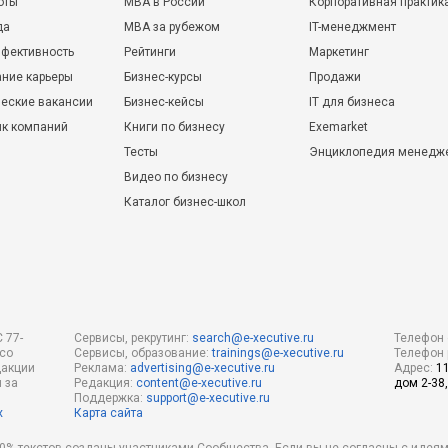
оты
MBA в России
Корпоративная практик
да
MBA за рубежом
IT-менеджмент
фективность
Рейтинги
Маркетинг
ние карьеры
Бизнес-курсы
Продажи
еские вакансии
Бизнес-кейсы
IT для бизнеса
ик компаний
Книги по бизнесу
Exemarket
Тесты
Энциклопедия менедж
Видео по бизнесу
Каталог бизнес-школ
 77-
Сервисы, рекрутинг:
search@e-xecutive.ru
Телефон 
 со
Сервисы, образование:
trainings@e-xecutive.ru
Телефон 
дакции
Реклама:
advertising@e-xecutive.ru
Адрес:
1
 за
Редакция:
content@e-xecutive.ru
дом 2-38,
Поддержка:
support@e-xecutive.ru
х
Карта сайта