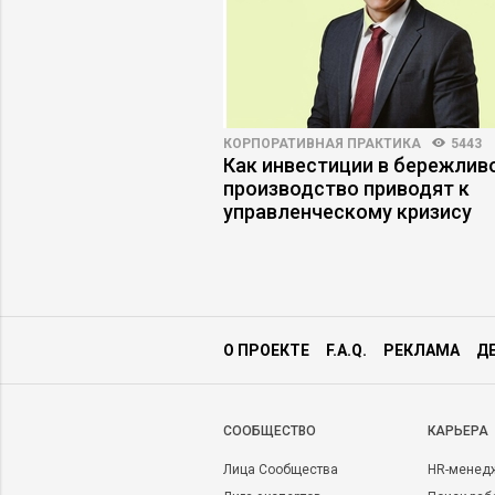
ВНОСТЬ
5283
36
КОРПОРАТИВНАЯ ПРАКТИКА
5443
жмент: как не
Как инвестиции в бережлив
ути к карьерным
производство приводят к
управленческому кризису
О ПРОЕКТЕ
F.A.Q.
РЕКЛАМА
Д
CООБЩЕСТВО
КАРЬЕРА
Лица Сообщества
HR-менед