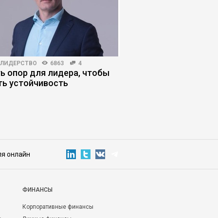
-ЛИДЕРСТВО
6863
4
КОРПОРАТИВНАЯ ПРАКТИКА
ь опор для лидера, чтобы
Как топ-менеджеру 
ть устойчивость
жить в изоляции
ля онлайн
ФИНАНСЫ
Корпоративные финансы