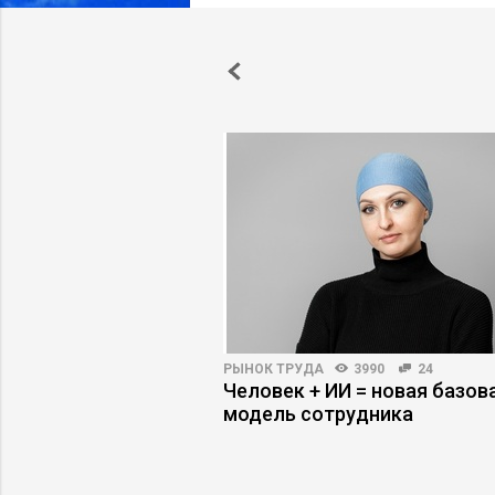
ВО
4303
28
РЫНОК ТРУДА
3990
24
нцу выдержать
Человек + ИИ = новая базов
рху и снизу
модель сотрудника