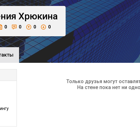
ения
Хрюкина
0
0
0
0
такты
Только друзья могут оставля
На стене пока нет ни одн
ингу