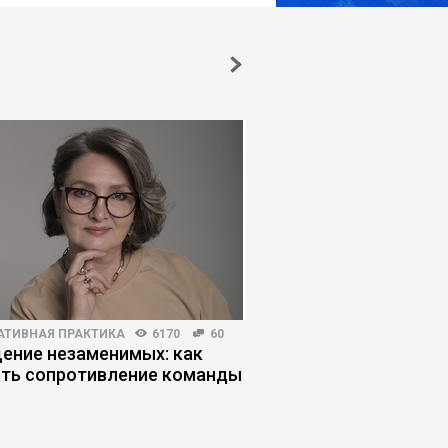
АТИВНАЯ ПРАКТИКА
6170
60
МАРКЕТИНГ
5042
6
ение незаменимых: как
Как без бюджета по
ть сопротивление команды
публикации в делов