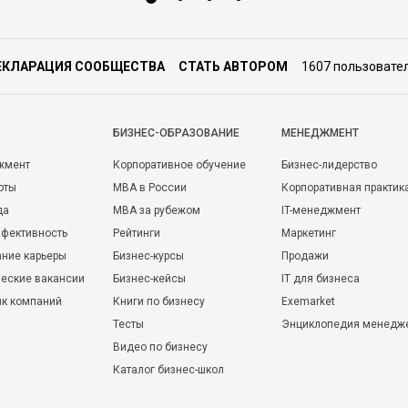
ЕКЛАРАЦИЯ СООБЩЕСТВА
СТАТЬ АВТОРОМ
1607 пользовате
БИЗНЕС-ОБРАЗОВАНИЕ
МЕНЕДЖМЕНТ
жмент
Корпоративное обучение
Бизнес-лидерство
оты
MBA в России
Корпоративная практик
да
MBA за рубежом
IT-менеджмент
фективность
Рейтинги
Маркетинг
ние карьеры
Бизнес-курсы
Продажи
еские вакансии
Бизнес-кейсы
IT для бизнеса
ик компаний
Книги по бизнесу
Exemarket
Тесты
Энциклопедия менедж
Видео по бизнесу
Каталог бизнес-школ