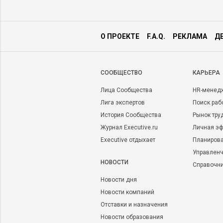
О ПРОЕКТЕ
F.A.Q.
РЕКЛАМА
Д
CООБЩЕСТВО
КАРЬЕРА
Лица Сообщества
HR-менед
Лига экспертов
Поиск раб
История Сообщества
Рынок тру
Журнал Executive.ru
Личная эф
Executive отдыхает
Планирова
Управленч
НОВОСТИ
Справочн
Новости дня
Новости компаний
Отставки и назначения
Новости образования